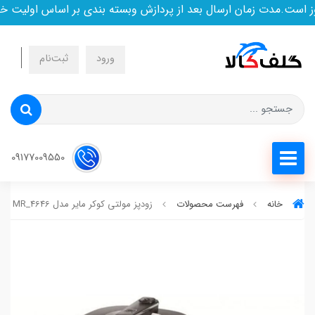
ست.مدت زمان ارسال بعد از پردازش وبسته بندی بر اساس اولیت خری
ورود
ثبت‌نام
09177009550
خانه
فهرست محصولات
زودپز مولتی کوکر مایر مدل MR_4646