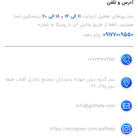
آدرس و تلفن
بجز روزهای تعطیل ازساعت
11
الی 14
و
18 الی 20
پاسخگوی شما
هستیم ، لطفا از طریق واتس آپ یا روبیکا به شماره
09177009550
پیام دهید
07733127355
بندر گناوه نبش چهاراه پاسداران مجتمع تجاری آفتاب طبقه
دوم پلاک 66
info@gulfkala.com
https://instagram.com/gulfkala