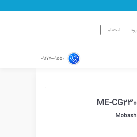
رود
ثبت‌نام
09177009550
Mobashi