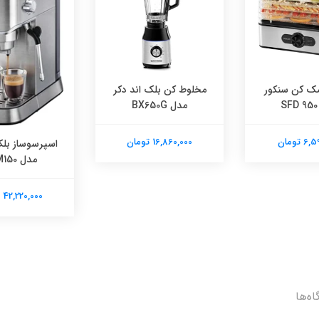
ک کن سنکور
مخلوط کن بلک اند دکر
مدل BX650G
 تومان
16,860,000 تومان
اسپرسوساز بلک
مدل ECM150
42,220,000 تومان
اه‌ها