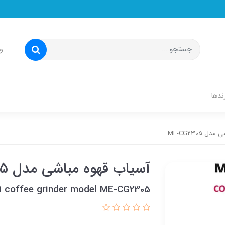
و
ندها
 ME-CG2305
آسیاب قهوه مباشی مدل ME-CG2305
 coffee grinder model ME-CG2305