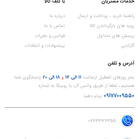
خدمات مشتریان
با گلف کالا
راهنما خرید ، پرداخت و ارسال
درباره ما
رویه های بازگرداندن کالا
تماس با ما
پرسش های متداول
قوانین و مقررات
گارانتی
پیشنهادات و انتقادات
آدرس و تلفن
بجز روزهای تعطیل ازساعت
11
الی 14
و
18 الی 20
پاسخگوی شما
هستیم ، لطفا از طریق واتس آپ یا روبیکا به شماره
09177009550
پیام دهید
07733127355