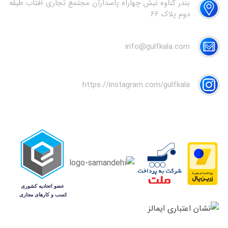
بندر گناوه نبش چهاراه پاسداران مجتمع تجاری آفتاب طبقه
دوم پلاک 66
info@gulfkala.com
https://instagram.com/gulfkala