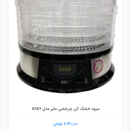
میوه خشک کن چرخشی مایر مدل 5959
6,140,000 تومان