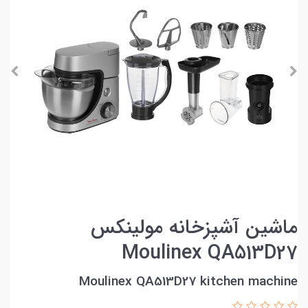
ماشین آشپزخانه مولینکس
Moulinex QA513D27
Moulinex QA513D27 kitchen machine