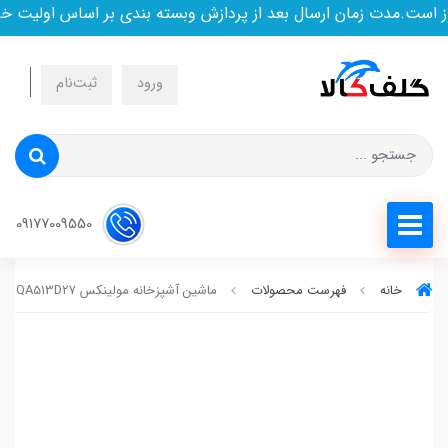
ت.مدت زمان ارسال بعد از پردازش وبسته بندی بر اساس اولیت خرید 
ورود
ثبت‌نام
09177009550
خانه
فهرست محصولات
ماشین آشپزخانه مولینکس Moulinex QA513D27