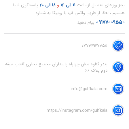
بجز روزهای تعطیل ازساعت
11
الی 14
و
18 الی 20
پاسخگوی شما
هستیم ، لطفا از طریق واتس آپ یا روبیکا به شماره
09177009550
پیام دهید
07733127355
بندر گناوه نبش چهاراه پاسداران مجتمع تجاری آفتاب طبقه
دوم پلاک 66
info@gulfkala.com
https://instagram.com/gulfkala