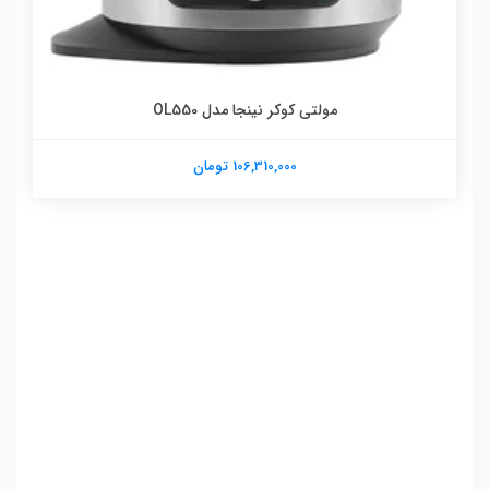
مولتی کوکر نینجا مدل OL550
106,310,000 تومان