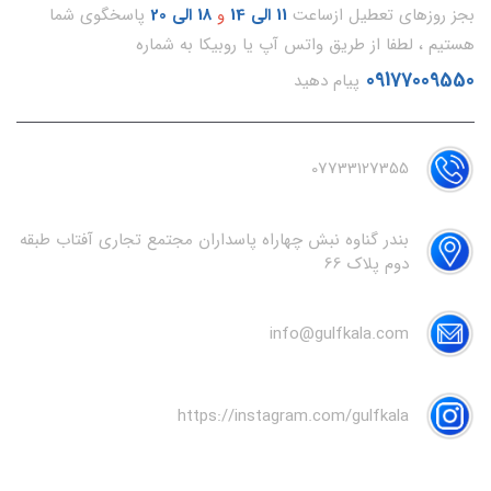
بجز روزهای تعطیل ازساعت
11
الی 14
و
18 الی 20
پاسخگوی شما
هستیم ، لطفا از طریق واتس آپ یا روبیکا به شماره
09177009550
پیام دهید
07733127355
بندر گناوه نبش چهاراه پاسداران مجتمع تجاری آفتاب طبقه
دوم پلاک 66
info@gulfkala.com
https://instagram.com/gulfkala