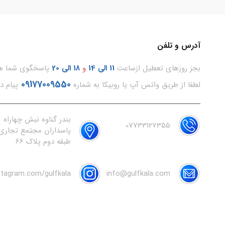
آدرس و تلفن
بجز روزهای تعطیل ازساعت
11
الی 14
و
18 الی 20
پاسخگوی شما هس
09177009550
لطفا از طریق واتس آپ یا روبیکا به شماره
پیام د
بندر گناوه نبش چهاراه
07733127355
پاسداران مجتمع تجاری 
طبقه دوم پلاک 66
nstagram.com/gulfkala
info@gulfkala.com