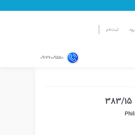
رود
ثبت‌نام
09177009550
Phi