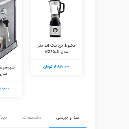
مخزن دار تفال مدل
مخلوط کن بلک اند دکر
8151
مدل BX650G
40,170,0 تومان
16,860,000 تومان
اسپرسوساز
مدل CM150
42,220,000
نقد و بررسی
مشخصات
دیدگ