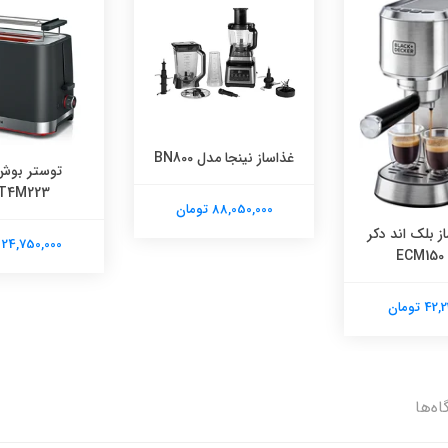
غذاساز نینجا مدل BN800
توستر بوش
T4M223
88,050,000 تومان
 بلک اند دکر
24,750,000 تومان
E
 تومان
اه‌ها