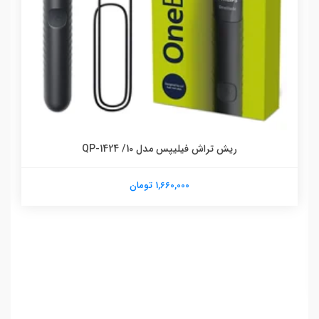
ریش تراش فیلیپس مدل 10/ QP-1424
1,660,000 تومان