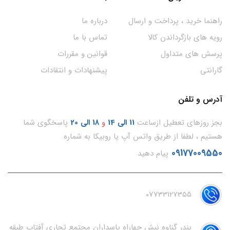
راهنما خرید ، پرداخت و ارسال
درباره ما
رویه های بازگرداندن کالا
تماس با ما
پرسش های متداول
قوانین و مقررات
گارانتی
پیشنهادات و انتقادات
آدرس و تلفن
بجز روزهای تعطیل ازساعت
11
الی 14
و
18 الی 20
پاسخگوی شما
هستیم ، لطفا از طریق واتس آپ یا روبیکا به شماره
09177009550
پیام دهید
07733127355
بندر گناوه نبش چهاراه پاسداران مجتمع تجاری آفتاب طبقه