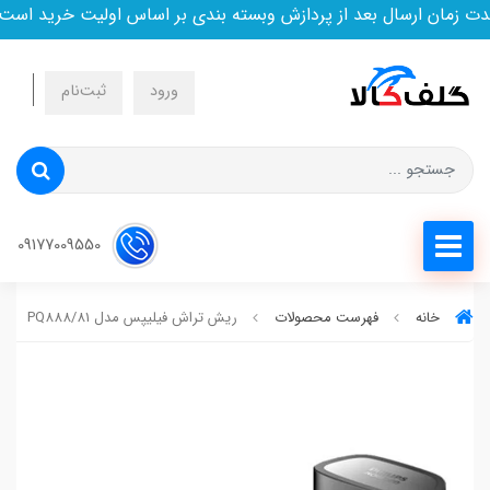
ان ارسال بعد از پردازش وبسته بندی بر اساس اولیت خرید است
ورود
ثبت‌نام
09177009550
خانه
فهرست محصولات
ریش تراش فیلیپس مدل PQ888/81