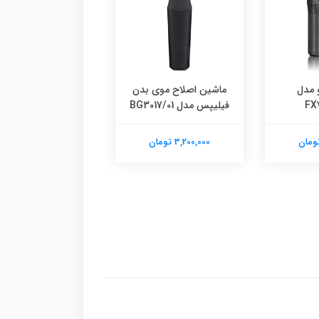
 مدل
ماشین اصلاح موی بدن
سشوار چرخشی باب
FX
فیلیپس مدل 01/BG3017
مدل AS200
3,200,000 تومان
10,480,000 تومان