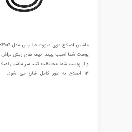
پوست شما اسیب ببیند. تیغه های ریش تراش از 
13 اصلاح به طور کامل شارژ می شود. و اما اگر عجله دارید ؟ میتوانید شارژ سریع 5 دقیقه ای به شما قدرت کافی برای یک اصلاح می دهد.