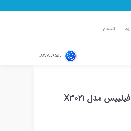
رود
ثبت‌نام
09177009550
پس مدل X3021