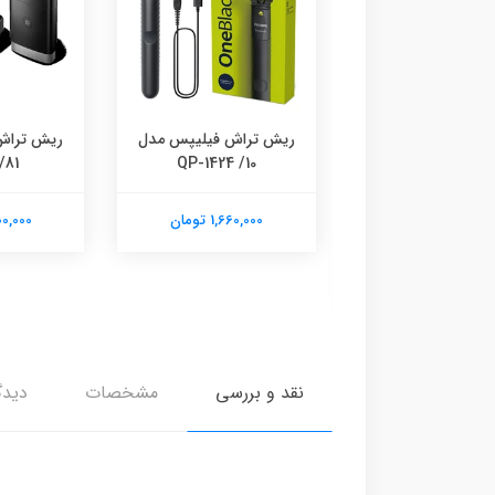
ریش تراش فیلیپس مدل
ریش تراش
/81
10/ QP-1424
ک برقی اورجینال
1,660,000 تومان
7,200,000
دل D103
3,220,00 تومان
نقد و بررسی
مشخصات
دیدگ