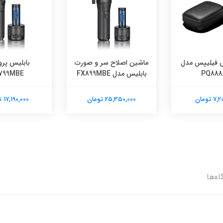
 فیلیپس مدل
ماشین اصلاح سر و صورت
بابلیس پرو
PQ888
بابلیس مدل FX899MBE
799MBE
 تومان
25,350,000 تومان
17,190,000 تومان
اه‌ها