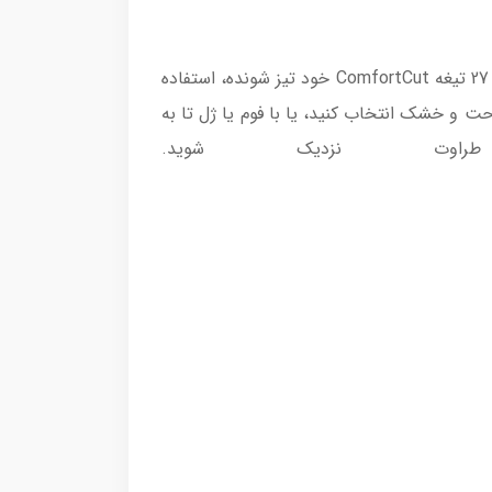
ماشین اصلاح موی صورت فیلیپس مدل X3021 یک اصلاح راحت و تمیز را با قیمتی عالی در دسترس به شما می دهد. 27 تیغه ComfortCut خود تیز شونده، استفاده
 و خشک انتخاب کنید، یا با فوم یا ژل تا به
ت نزدیک شوید.