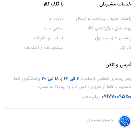
خدمات مشتریان
با گلف کالا
راهنما خرید ، پرداخت و ارسال
درباره ما
رویه های بازگرداندن کالا
تماس با ما
پرسش های متداول
قوانین و مقررات
گارانتی
پیشنهادات و انتقادات
آدرس و تلفن
بجز روزهای تعطیل ازساعت
11
الی 14
و
18 الی 20
پاسخگوی شما
هستیم ، لطفا از طریق واتس آپ یا روبیکا به شماره
09177009550
پیام دهید
07733127355