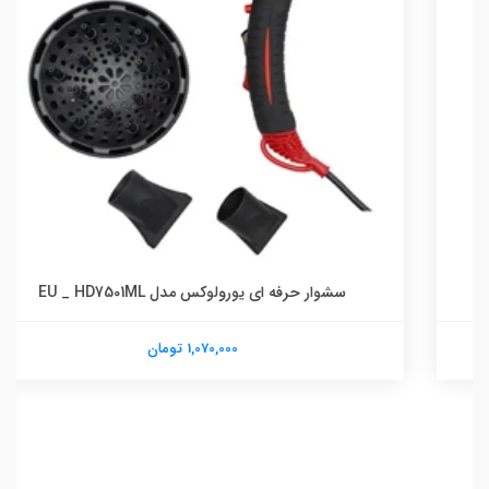
سشوار حرفه ای یورولوکس مدل EU _ HD7501ML
1,070,000 تومان