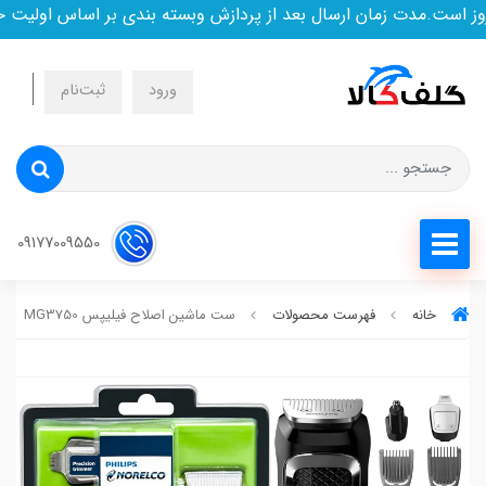
ست.مدت زمان ارسال بعد از پردازش وبسته بندی بر اساس اولیت خری
ورود
ثبت‌نام
09177009550
خانه
فهرست محصولات
ست ماشین اصلاح فیلیپس MG3750