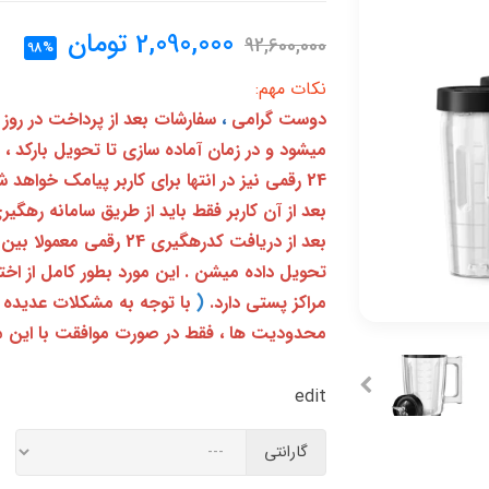
2,090,000
تومان
92,600,000
98%
نکات مهم:
دوست گرامی
،
سفارشات بعد از پرداخت در روز
میشود و در زمان آماده سازی تا تحویل بارکد ،
24 رقمی نیز در انتها برای کاربر پیامک خواهد شد
تحویل داده میشن . این مورد بطور کامل از ا
مراکز پستی دارد.
(
با توجه به مشکلات عدیده 
محدودیت ها ، فقط در صورت موافقت با این م
edit
گارانتی