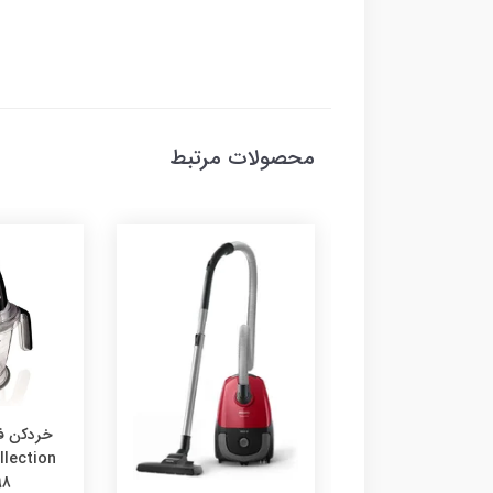
محصولات مرتبط
وپز فیلیپس مدل
خردکن ف
HD3038 Fuzzy L
98