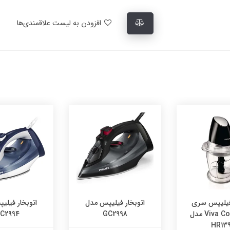
افزودن به لیست علاقمندی‌ها
یلیپس سری
اتوبخار فیلیپس مدل
اتوبخار فیلی
Viva Collection مدل
GC2998
C2994
HR13