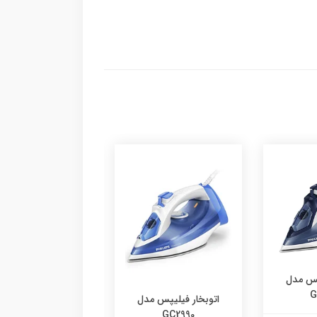
پس مدل
همزن مایر مدل MR-993
G
اتوبخار فیلیپس مدل
GC2990
6,140,000 تومان