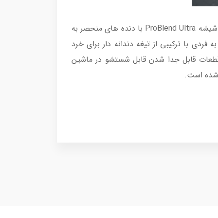
موتور ProBlend Ultra قدرت 1500 واتی قوی را برای هدایت جریان ترکیب و گردش یکنواخت همه مواد ارائه می دهد.شیشه ProBlend Ultra با دنده های منحصر به
 را به جریان ترکیب برگرداند.تیغه های ProBlend Ultra به طور منحصر به فردی با ترکیبی از تیغه دندانه دار برای خرد
 قطعات قابل جدا شدن قابل شستشو در ماشین