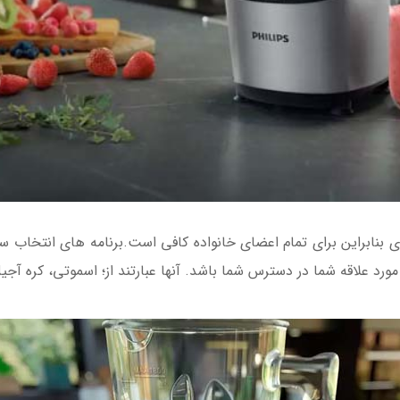
شه ای 2 لیتری با ظرفیت موثر 1.8 لیتری بنابراین برای تمام اعضای خانواده کافی است.برن
ورد علاقه شما در دسترس شما باشد. آنها عبارتند از؛ اسموتی، کره 