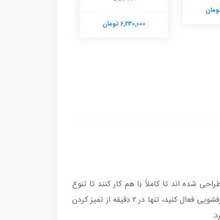
6,230,000 تومان
ه به صورت سفارشی طراحی شده اند تا کاملاً با هم کار کنند تا تنوع
طعم و بافت نهایی را همانطور که هر بار دوست دارید انجام دهید. عملکرد تمیز کردن را با مقدار کمی آب و صابون ظرفشویی فعال کنید، تنها در 2 دقیقه از تمیز کردن
رد.