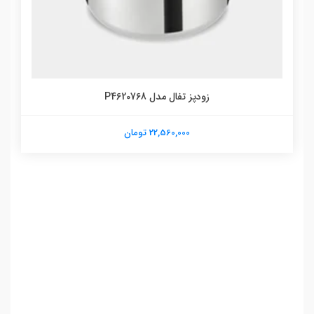
زودپز تفال مدل P4620768
22,560,000 تومان