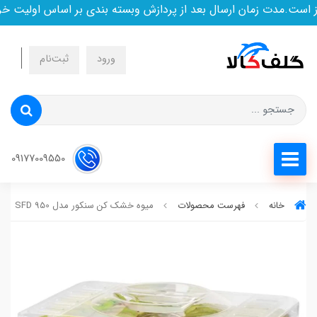
ت.مدت زمان ارسال بعد از پردازش وبسته بندی بر اساس اولیت خرید
ورود
ثبت‌نام
09177009550
خانه
فهرست محصولات
میوه خشک کن سنکور مدل SFD 950