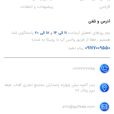
گارانتی
پیشنهادات و انتقادات
آدرس و تلفن
بجز روزهای تعطیل ازساعت
11
الی 14
و
18 الی 20
پاسخگوی شما
هستیم ، لطفا از طریق واتس آپ یا روبیکا به شماره
09177009550
پیام دهید
07733127355
بندر گناوه نبش چهاراه پاسداران مجتمع تجاری آفتاب طبقه
دوم پلاک 66
info@gulfkala.com