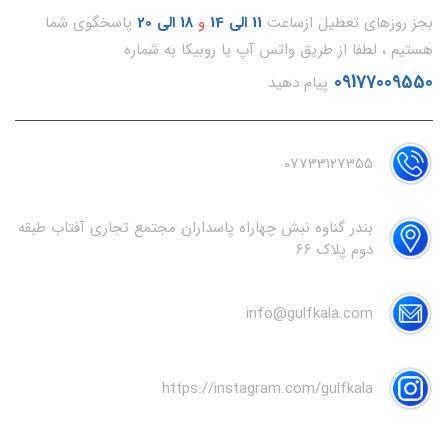
بجز روزهای تعطیل ازساعت
11
الی 14
و
18 الی 20
پاسخگوی شما
هستیم ، لطفا از طریق واتس آپ یا روبیکا به شماره
09177009550
پیام دهید
07733127355
بندر گناوه نبش چهاراه پاسداران مجتمع تجاری آفتاب طبقه
دوم پلاک 66
info@gulfkala.com
https://instagram.com/gulfkala