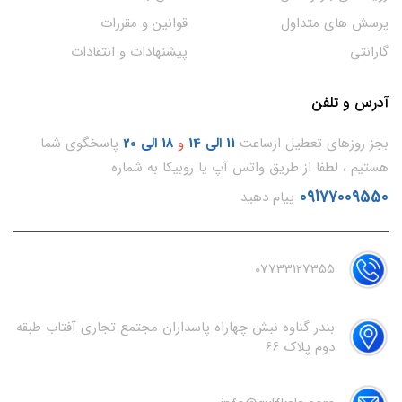
پرسش های متداول
قوانین و مقررات
گارانتی
پیشنهادات و انتقادات
آدرس و تلفن
بجز روزهای تعطیل ازساعت
11
الی 14
و
18 الی 20
پاسخگوی شما
هستیم ، لطفا از طریق واتس آپ یا روبیکا به شماره
09177009550
پیام دهید
07733127355
بندر گناوه نبش چهاراه پاسداران مجتمع تجاری آفتاب طبقه
دوم پلاک 66