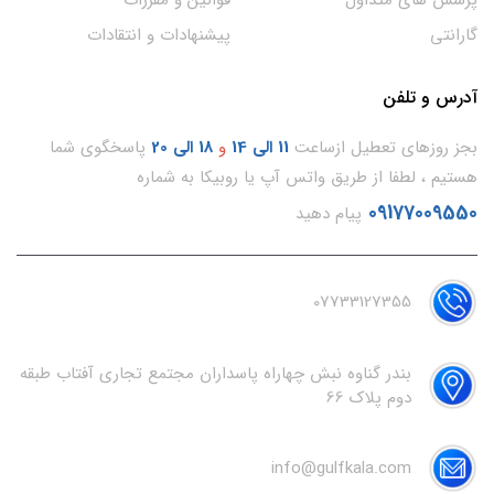
گارانتی
پیشنهادات و انتقادات
آدرس و تلفن
بجز روزهای تعطیل ازساعت
11
الی 14
و
18 الی 20
پاسخگوی شما
هستیم ، لطفا از طریق واتس آپ یا روبیکا به شماره
09177009550
پیام دهید
07733127355
بندر گناوه نبش چهاراه پاسداران مجتمع تجاری آفتاب طبقه
دوم پلاک 66
info@gulfkala.com