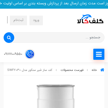
است.مدت زمان ارسال بعد از پردازش وبسته بندی بر اساس اولیت خری
ورود
ثبت‌نام
09177009550
خانه
فهرست محصولات
کف ساز شیر سنکور مدل SWF2030