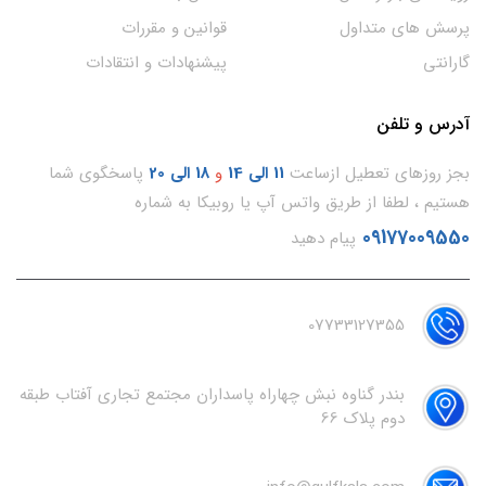
پرسش های متداول
قوانین و مقررات
گارانتی
پیشنهادات و انتقادات
آدرس و تلفن
بجز روزهای تعطیل ازساعت
11
الی 14
و
18 الی 20
پاسخگوی شما
هستیم ، لطفا از طریق واتس آپ یا روبیکا به شماره
09177009550
پیام دهید
07733127355
بندر گناوه نبش چهاراه پاسداران مجتمع تجاری آفتاب طبقه
دوم پلاک 66