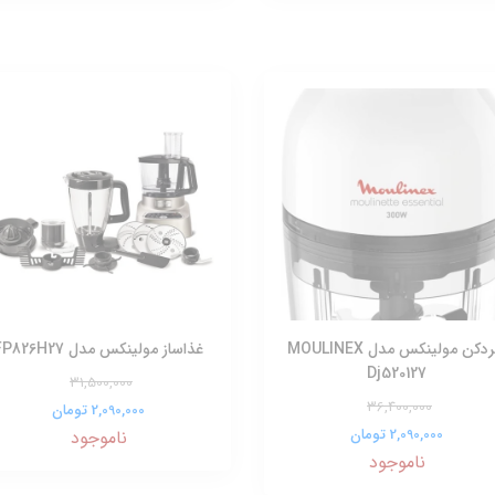
خردکن مولینکس مدل MOULINEX
غذاساز مولینکس مدل FP826H27
Dj520127
31,500,000
36,400,000
2,090,000 تومان
2,090,000 تومان
ناموجود
ناموجود