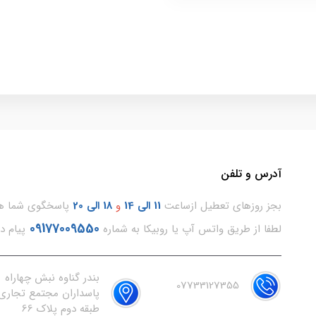
آدرس و تلفن
بجز روزهای تعطیل ازساعت
11
الی 14
و
18 الی 20
پاسخگوی شما هس
09177009550
لطفا از طریق واتس آپ یا روبیکا به شماره
پیام د
بندر گناوه نبش چهاراه
07733127355
پاسداران مجتمع تجاری 
طبقه دوم پلاک 66