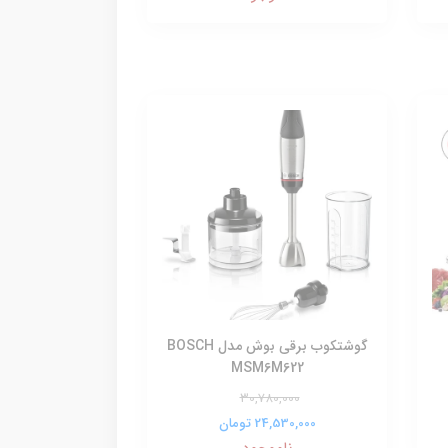
گوشتکوب برقی بوش مدل BOSCH
MSM6M622
30,780,000
24,530,000 تومان