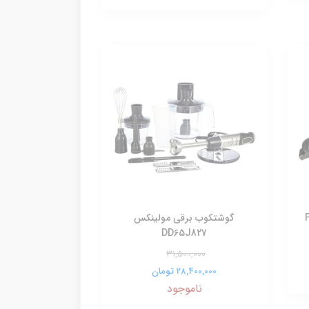
گوشتکوب برقی مولینکس
DD65J827
31,500,000
28,400,000 تومان
ناموجود