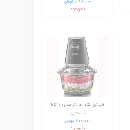
10,830,000 تومان
ناموجود
خردکن بلک اند دکر مدل GC430
5,940,000
4,090,000 تومان
ناموجود