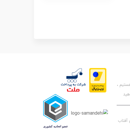
تیم ،
هید
آفتاب