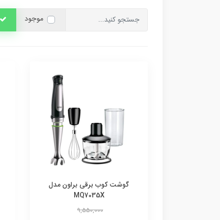
موجود
گوشت کوب برقی براون مدل
MQ7035X
9,550,000