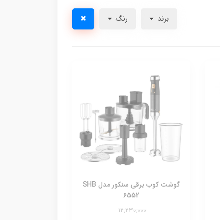
برند
رنگ
گوشت کوب برقی سنکور مدل SHB
6552
12,230,000