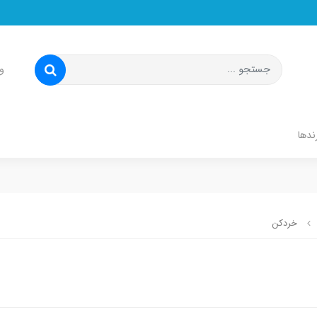
و
ندها
خردکن