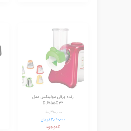
رنده برقی مولينکس مدل
غ
DJ755G32
50,310,000
2,090,000 تومان
ناموجود