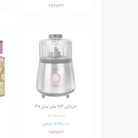
ناموجود
خردکن 123 مایر مدل 311
16,050,000
11,950,000 تومان
ناموجود