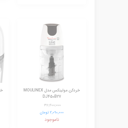
خردکن مولینکس مدل MOULINEX
DJ450B27
36,400,000
2,090,000 تومان
ناموجود