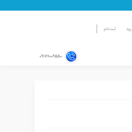
رود
ثبت‌نام
09177009550