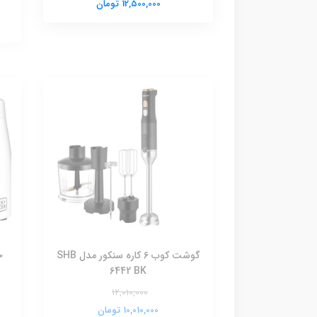
12,500,000 تومان
گوشت کوب 6 کاره سنکور مدل SHB
خ
6442 BK
12,010,000
10,010,000 تومان