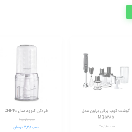
گوشت کوب برقی براون مدل
خردکن کنوود مدل CHP40
MQ5285
10,020,000
30,910,000
7,380,000 تومان