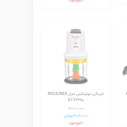
ناموجود
خردکن مولینکس مدل MOULINEX
AT723110
36,400,000
2,090,000 تومان
ناموجود