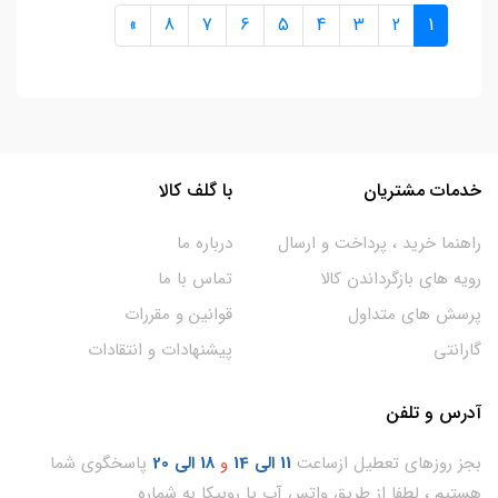
»
8
7
6
5
4
3
2
1
خدمات مشتریان
با گلف کالا
راهنما خرید ، پرداخت و ارسال
درباره ما
رویه های بازگرداندن کالا
تماس با ما
پرسش های متداول
قوانین و مقررات
گارانتی
پیشنهادات و انتقادات
آدرس و تلفن
بجز روزهای تعطیل ازساعت
11
الی 14
و
18 الی 20
پاسخگوی شما
هستیم ، لطفا از طریق واتس آپ یا روبیکا به شماره