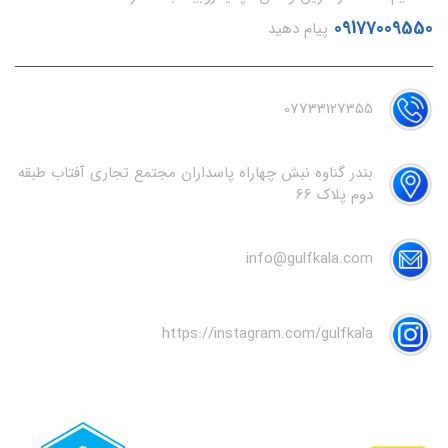
09177009550
پیام دهید
07733127355
بندر گناوه نبش چهاراه پاسداران مجتمع تجاری آفتاب طبقه
دوم پلاک 66
info@gulfkala.com
https://instagram.com/gulfkala