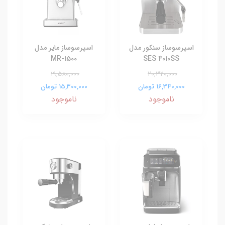
اسپرسوساز سنکور مدل
اسپرسوساز مایر مدل
MR-1500
SES 4010SS
19,580,000
20,320,000
16,340,000 تومان
15,300,000 تومان
ناموجود
ناموجود