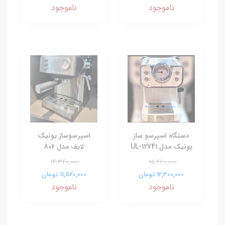
ناموجود
ناموجود
دستگاه اسپرسو ساز
اسپرسوساز یونیک
یونیک مدل UL-12741
لایف مدل 806
14,340,000
15,460,000
12,300,000 تومان
11,520,000 تومان
ناموجود
ناموجود