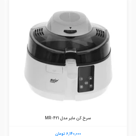
سرخ کن مایر مدل MR-421
6,140,000 تومان