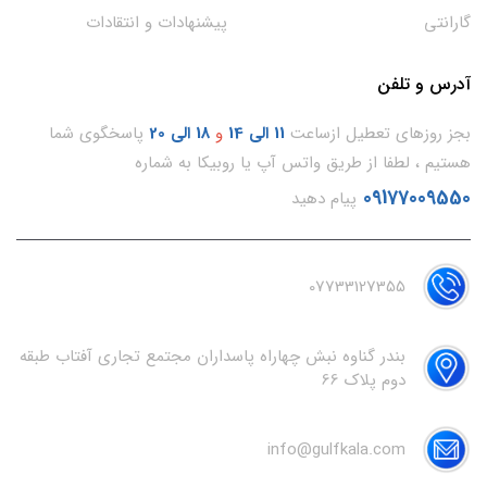
گارانتی
پیشنهادات و انتقادات
آدرس و تلفن
بجز روزهای تعطیل ازساعت
11
الی 14
و
18 الی 20
پاسخگوی شما
هستیم ، لطفا از طریق واتس آپ یا روبیکا به شماره
09177009550
پیام دهید
07733127355
بندر گناوه نبش چهاراه پاسداران مجتمع تجاری آفتاب طبقه
دوم پلاک 66
info@gulfkala.com