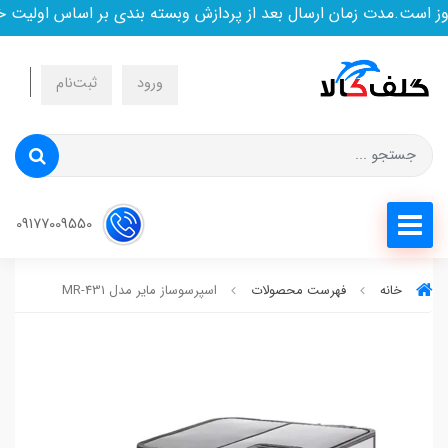
ست.مدت زمان ارسال بعد از پردازش وبسته بندی بر اساس اولیت خری
ورود
ثبت‌نام
09177009550
خانه
فهرست محصولات
اسپرسوساز مایر مدل MR-431