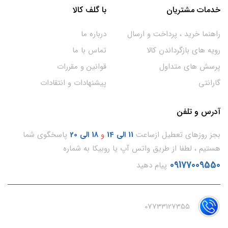
خدمات مشتریان
با گلف کالا
راهنما خرید ، پرداخت و ارسال
درباره ما
رویه های بازگرداندن کالا
تماس با ما
پرسش های متداول
قوانین و مقررات
گارانتی
پیشنهادات و انتقادات
آدرس و تلفن
بجز روزهای تعطیل ازساعت
11
الی 14
و
18 الی 20
پاسخگوی شما
هستیم ، لطفا از طریق واتس آپ یا روبیکا به شماره
09177009550
پیام دهید
07733127355