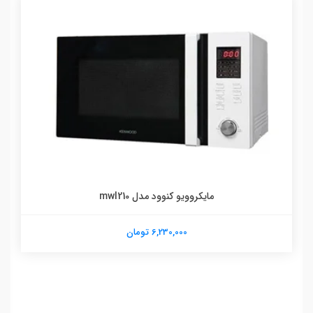
مایکروویو کنوود مدل mwl210
6,230,000 تومان