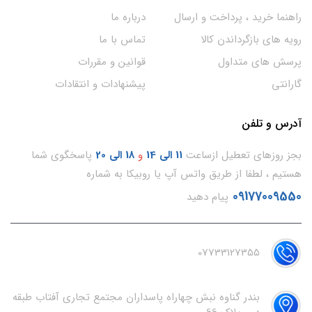
راهنما خرید ، پرداخت و ارسال
درباره ما
رویه های بازگرداندن کالا
تماس با ما
پرسش های متداول
قوانین و مقررات
گارانتی
پیشنهادات و انتقادات
آدرس و تلفن
بجز روزهای تعطیل ازساعت
11
الی 14
و
18 الی 20
پاسخگوی شما
هستیم ، لطفا از طریق واتس آپ یا روبیکا به شماره
09177009550
پیام دهید
07733127355
بندر گناوه نبش چهاراه پاسداران مجتمع تجاری آفتاب طبقه