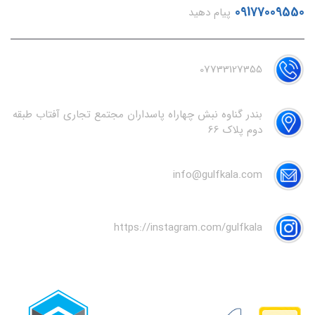
09177009550
پیام دهید
07733127355
بندر گناوه نبش چهاراه پاسداران مجتمع تجاری آفتاب طبقه
دوم پلاک 66
info@gulfkala.com
https://instagram.com/gulfkala