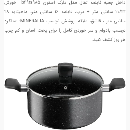
داخل جعبه قابلمه تفال مدل دارک استون b491s985 خورش
20/24 سانتی متر + درب، قابلمه 16 سانتی متر، ماهیتابه 28
سانتی منر ، قاشق، ملاقه. پوشش نچسب MINERALIA: عملکرد
نچسب بادوام و سر خوردن کامل را برای پخت آسان و کم چرب
هر روز کشف کنید.