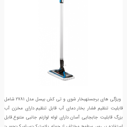
ویژگی های برجستهبخار شوی و تی کش بیسل مدل 2781 شامل
قابلیت تنظیم فشار بخار.دمای آب قابل تنظیم.دارای مخزن آب
بزرگ قابلیت جابجایی آسان.دارای لوله لوازنم جانبی متنوع.قابل
استفاده بر روی سطوح مختلف از جمله پلاستیک-سرامیک-چوب-