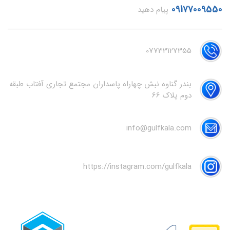
09177009550
پیام دهید
07733127355
بندر گناوه نبش چهاراه پاسداران مجتمع تجاری آفتاب طبقه
دوم پلاک 66
info@gulfkala.com
https://instagram.com/gulfkala