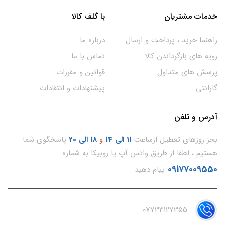
خدمات مشتریان
با گلف کالا
راهنما خرید ، پرداخت و ارسال
درباره ما
رویه های بازگرداندن کالا
تماس با ما
پرسش های متداول
قوانین و مقررات
گارانتی
پیشنهادات و انتقادات
آدرس و تلفن
بجز روزهای تعطیل ازساعت
11
الی 14
و
18 الی 20
پاسخگوی شما
هستیم ، لطفا از طریق واتس آپ یا روبیکا به شماره
09177009550
پیام دهید
07733127355