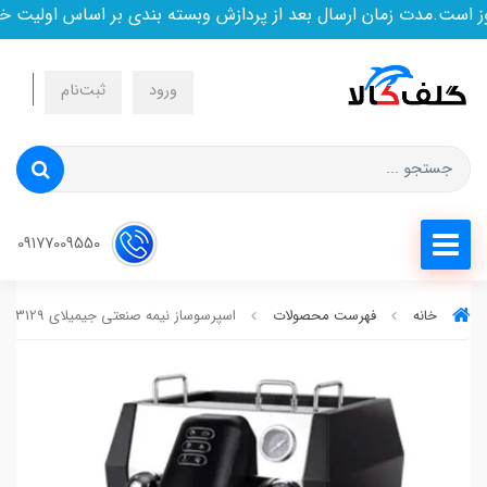
ست.مدت زمان ارسال بعد از پردازش وبسته بندی بر اساس اولیت خرید
ورود
ثبت‌نام
09177009550
خانه
فهرست محصولات
اسپرسوساز نیمه صنعتی جیمیلای 3129