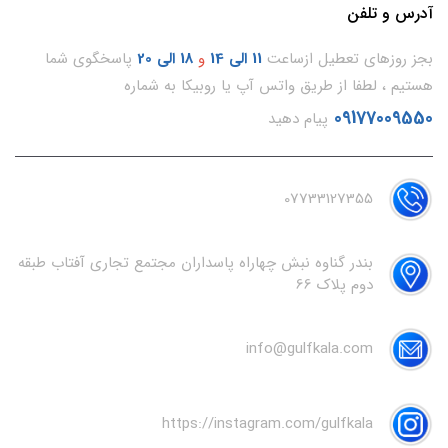
آدرس و تلفن
بجز روزهای تعطیل ازساعت
11
الی 14
و
18 الی 20
پاسخگوی شما
هستیم ، لطفا از طریق واتس آپ یا روبیکا به شماره
09177009550
پیام دهید
07733127355
بندر گناوه نبش چهاراه پاسداران مجتمع تجاری آفتاب طبقه
دوم پلاک 66
info@gulfkala.com
https://instagram.com/gulfkala