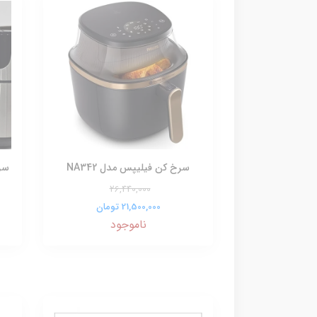
سرخ کن فیلیپس مدل NA342
سرخ
26,440,000
21,500,000 تومان
ناموجود