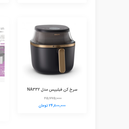
سرخ کن فیلیپس مدل NA332
25,775,000
24,800,000 تومان