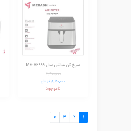
سرخ کن مباشی مدل ME-AF999
11,400,000
8,120,000 تومان
ناموجود
»
3
2
1