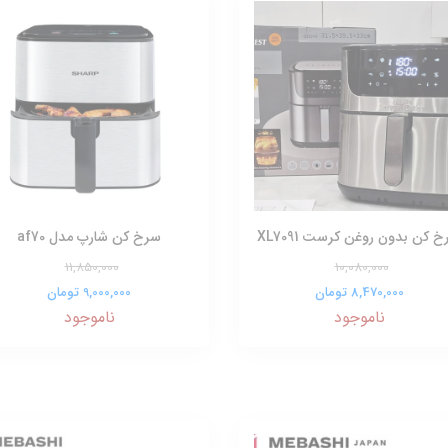
 کن بدون روغن کرست XL7091
سرخ کن شارپ مدل af70
11,850,000
10,080,000
8,470,000 تومان
9,000,000 تومان
ناموجود
ناموجود