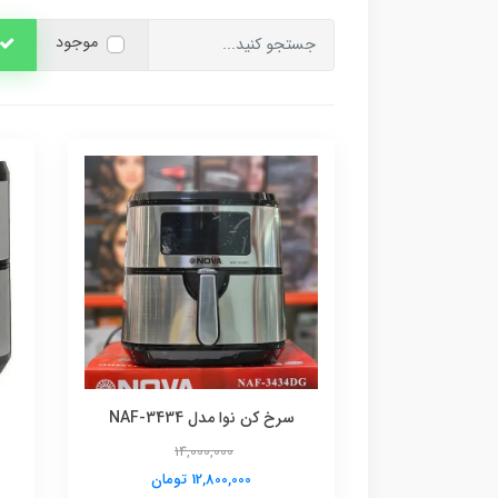
موجود
سرخ کن نوا مدل NAF-3434
14,000,000
12,800,000 تومان