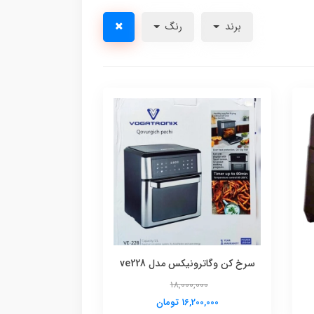
برند
رنگ
سرخ کن وگاترونیکس مدل ve228
18,000,000
16,200,000 تومان