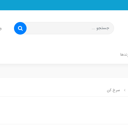
و
ندها
سرخ کن