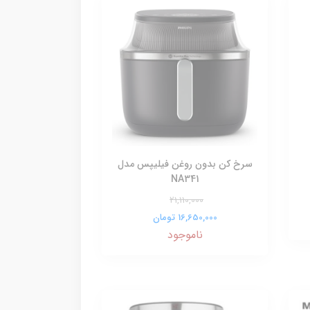
سرخ کن بدون روغن فیلیپس مدل
NA341
21,110,000
16,650,000 تومان
ناموجود