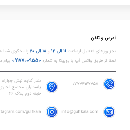
آدرس و تلفن
بجز روزهای تعطیل ازساعت
11
الی 14
و
18 الی 20
پاسخگوی شما هس
09177009550
لطفا از طریق واتس آپ یا روبیکا به شماره
پیام د
بندر گناوه نبش چهاراه
07733127355
پاسداران مجتمع تجاری 
طبقه دوم پلاک 66
nstagram.com/gulfkala
info@gulfkala.com