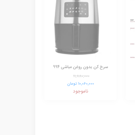
سرخ کن بدون روغن مباشی 994
11,880,000
10,060,000 تومان
ناموجود