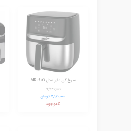
سرخ کن مایر مدل MR-9121
9,780,000
7,970,000 تومان
ناموجود