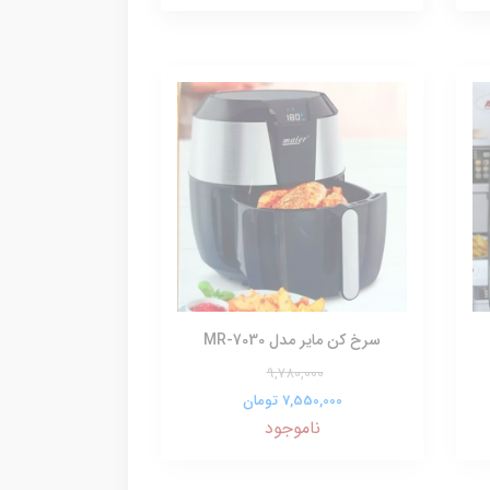
سرخ کن مایر مدل MR-7030
9,780,000
7,550,000 تومان
ناموجود