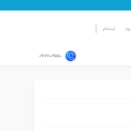
رود
ثبت‌نام
09177009550