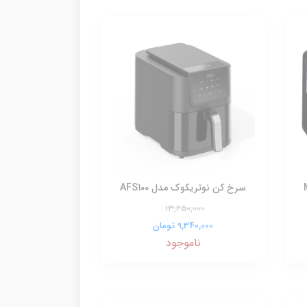
سرخ کن نوتریکوک مدل AFS100
13,250,000
9,340,000 تومان
ناموجود