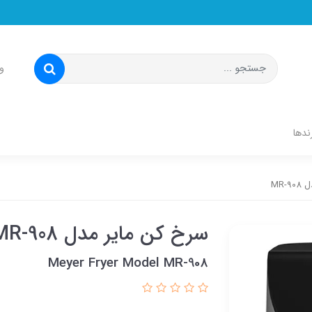
و
ندها
MR-
سرخ کن مایر مدل MR-908
Meyer Fryer Model MR-908