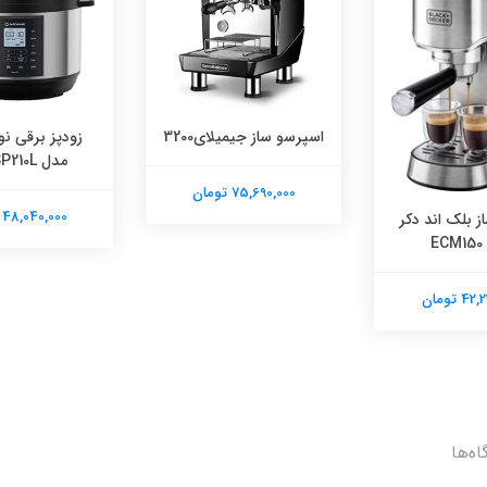
اسپرسو ساز جیمیلای3200
زودپز برقی ن
مدل NC-SP210L
75,690,000 تومان
48,040,000 تومان
 بلک اند دکر
E
 تومان
اه‌ها