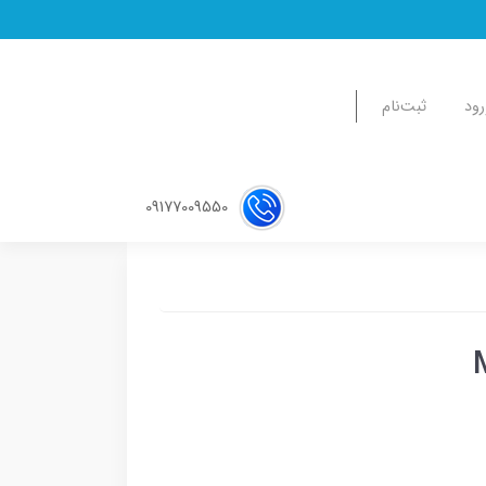
رود
ثبت‌نام
09177009550