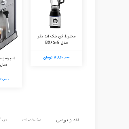
ه خشک کن سنکور
مخلوط کن بلک اند دکر
مدل SFD 950
مدل BX650G
6,590,00 تومان
16,860,000 تومان
اسپرسوساز
مدل CM150
42,220,000
نقد و بررسی
مشخصات
دیدگ