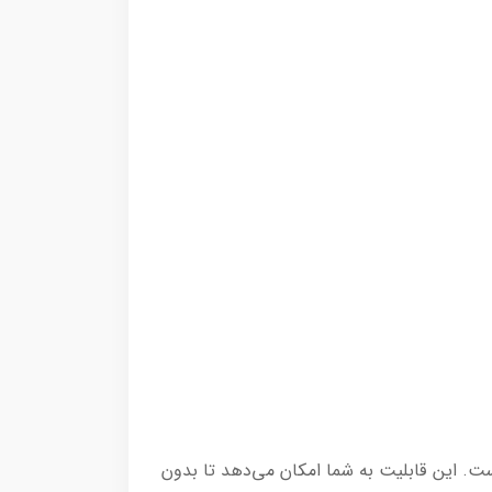
به وای‌فای و کنترل از طریق اپلیکیشن TUYA روی گوشی موبایل است. این قابلیت به شما امکان می‌دهد تا بدون