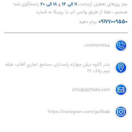
بجز روزهای تعطیل ازساعت
11
الی 14
و
18 الی 20
پاسخگوی شما
هستیم ، لطفا از طریق واتس آپ یا روبیکا به شماره
09177009550
پیام دهید
07733127355
بندر گناوه نبش چهاراه پاسداران مجتمع تجاری آفتاب طبقه
دوم پلاک 66
info@gulfkala.com
https://instagram.com/gulfkala