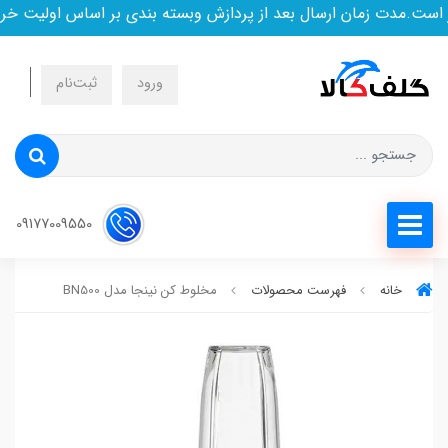
.مدت زمان ارسال بعد از پردازش وبسته بندی بر اساس اولیت خرید 
ورود
ثبت‌نام
09177009550
خانه
فهرست محصولات
مخلوط کن نینجا مدل BN500