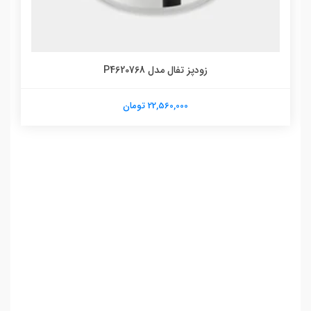
زودپز تفال مدل P4620768
22,560,000 تومان