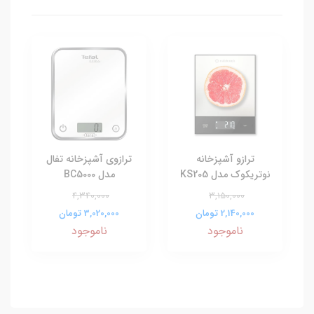
ترازو آشپزخانه
ترازوی آشپزخانه تفال
نوتریکوک مدل KS205
مدل BC5000
4,340,000
3,150,000
2,140,000 تومان
3,020,000 تومان
ناموجود
ناموجود