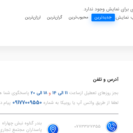
 برای نمایش وجود ندارد.
 نمایش:
جدیدترین
محبوب‌ترین
گران‌ترین
ارزان‌ترین
آدرس و تلفن
بجز روزهای تعطیل ازساعت
11
الی 14
و
18 الی 20
پاسخگوی شما هس
09177009550
لطفا از طریق واتس آپ یا روبیکا به شماره
پیام د
بندر گناوه نبش چهاراه
07733127355
پاسداران مجتمع تجاری 