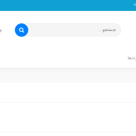
و
ندها