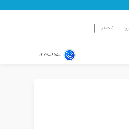
رود
ثبت‌نام
09177009550