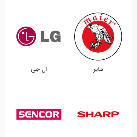
مایر
ال جی