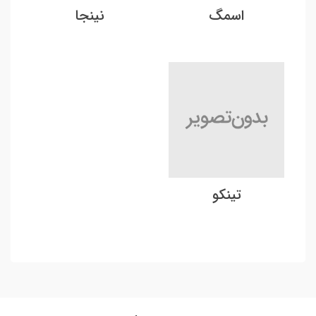
اسمگ
نینجا
تینکو