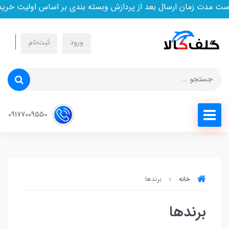
ت زمان ارسال بعد از پردازش وبسته بندی بر اساس اولیت خرید است
ورود
ثبت‌نام
09177009550
خانه
برندها
برندها