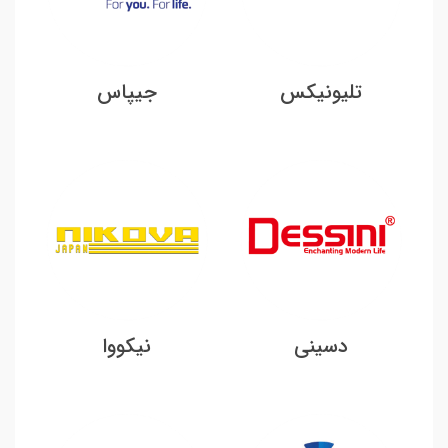
تلیونیکس
جیپاس
دسینی
نیکووا