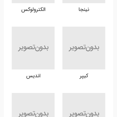
نینجا
الکترولوکس
کیپر
اندیس