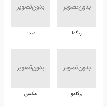
زیگما
میدیا
برگامو
مکسی