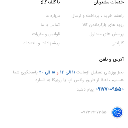
خدمات مشتریان
با گلف کالا
راهنما خرید ، پرداخت و ارسال
درباره ما
رویه های بازگرداندن کالا
تماس با ما
پرسش های متداول
قوانین و مقررات
گارانتی
پیشنهادات و انتقادات
آدرس و تلفن
بجز روزهای تعطیل ازساعت
11
الی 14
و
18 الی 20
پاسخگوی شما
هستیم ، لطفا از طریق واتس آپ یا روبیکا به شماره
09177009550
پیام دهید
07733127355