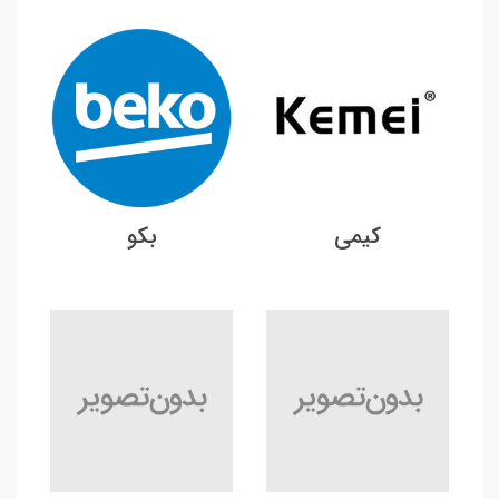
کیمی
بکو