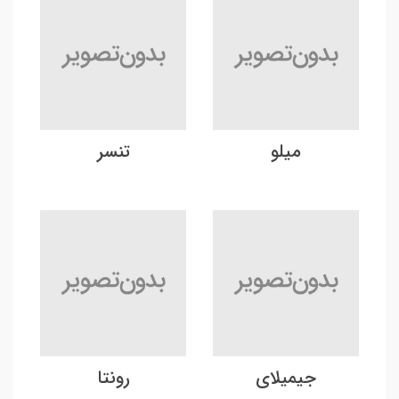
میلو
تنسر
جیمیلای
رونتا