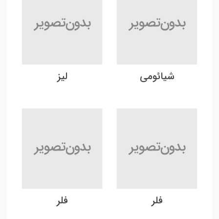
شیائومی
لیز
فلر
فلر