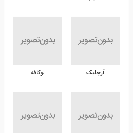
آرچلیک
لوکافه