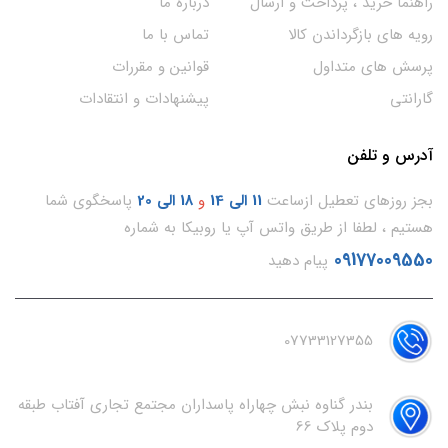
راهنما خرید ، پرداخت و ارسال
درباره ما
رویه های بازگرداندن کالا
تماس با ما
پرسش های متداول
قوانین و مقررات
گارانتی
پیشنهادات و انتقادات
آدرس و تلفن
بجز روزهای تعطیل ازساعت
11
الی 14
و
18 الی 20
پاسخگوی شما
هستیم ، لطفا از طریق واتس آپ یا روبیکا به شماره
09177009550
پیام دهید
07733127355
بندر گناوه نبش چهاراه پاسداران مجتمع تجاری آفتاب طبقه
دوم پلاک 66