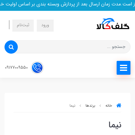
است.مدت زمان ارسال بعد از پردازش وبسته بندی بر اساس اولیت خر
ورود
ثبت‌نام
09177009550
خانه
برندها
نیما
نیما