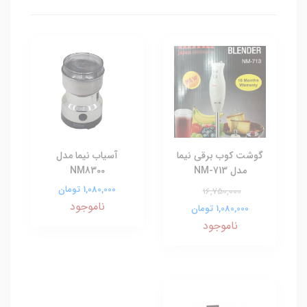
گوشت کوب برقی نیما
آسیاب نیما مدل
مدل NM-713
NM8300
1,080,000 تومان
16,750,000
ناموجود
1,080,000 تومان
ناموجود