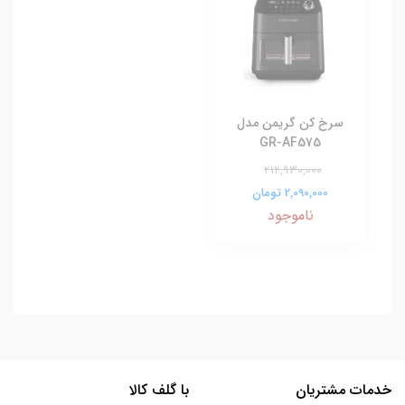
سرخ کن گریمن مدل
GR-AF575
212,930,000
2,090,000 تومان
ناموجود
خدمات مشتریان
با گلف کالا