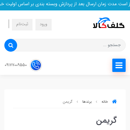
است.مدت زمان ارسال بعد از پردازش وبسته بندی بر اساس اولیت خر
ورود
ثبت‌نام
09177009550
خانه
برندها
گریمن
گریمن