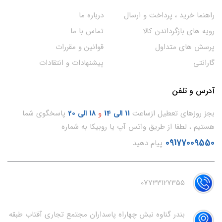
راهنما خرید ، پرداخت و ارسال
درباره ما
رویه های بازگرداندن کالا
تماس با ما
پرسش های متداول
قوانین و مقررات
گارانتی
پیشنهادات و انتقادات
آدرس و تلفن
بجز روزهای تعطیل ازساعت
11
الی 14
و
18 الی 20
پاسخگوی شما
هستیم ، لطفا از طریق واتس آپ یا روبیکا به شماره
09177009550
پیام دهید
07733127355
بندر گناوه نبش چهاراه پاسداران مجتمع تجاری آفتاب طبقه