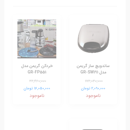
ساندویچ ساز گریمن
خردکن گریمن مدل
مدل GR-SW191
GR-FP551
22,460,000
172,020,000
2,090,000 تومان
16,050,000 تومان
ناموجود
ناموجود