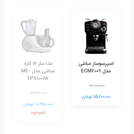
اسپرسوساز مباشی
غذا ساز 14 کاره
مدل ECM2009
مباشی مدل ME-
FPS1001W
17,000,000
19,490,000
15,200,000 تومان
10,350,000 تومان
ناموجود