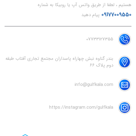
هستیم ، لطفا از طریق واتس آپ یا روبیکا به شماره
09177009550
پیام دهید
07733127355
بندر گناوه نبش چهاراه پاسداران مجتمع تجاری آفتاب طبقه
دوم پلاک 66
info@gulfkala.com
https://instagram.com/gulfkala