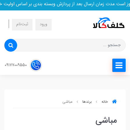
ست.مدت زمان ارسال بعد از پردازش وبسته بندی بر اساس اولیت خری
ورود
ثبت‌نام
09177009550
خانه
برندها
مباشی
مباشی