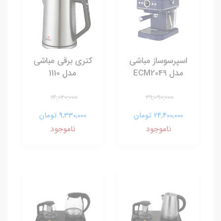
اسپرسوساز مباشی
کتری برقی مباشی
مدل ECM2049
مدل 1110
14,020,000
29,090,000
24,400,000 تومان
9,330,000 تومان
ناموجود
ناموجود