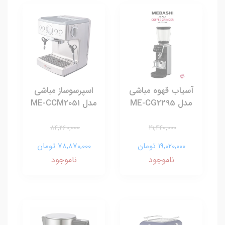
آسیاب قهوه مباشی
اسپرسوساز مباشی
مدل ME-CG2295
مدل ME-CCM2051
84,260,000
21,440,000
19,020,000 تومان
78,870,000 تومان
ناموجود
ناموجود