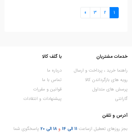
»
3
2
1
خدمات مشتریان
با گلف کالا
راهنما خرید ، پرداخت و ارسال
درباره ما
رویه های بازگرداندن کالا
تماس با ما
پرسش های متداول
قوانین و مقررات
گارانتی
پیشنهادات و انتقادات
آدرس و تلفن
بجز روزهای تعطیل ازساعت
11
الی 14
و
18 الی 20
پاسخگوی شما