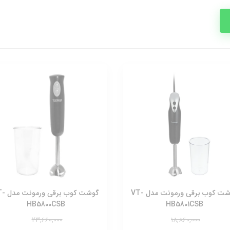
گوشت کوب برقی ورمونت مدل VT-
گوشت کوب برق
HB5800CSB
HB5801CSB
23,660,000
18,860,000