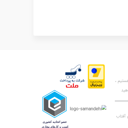
تیم ،
هید
آفتاب