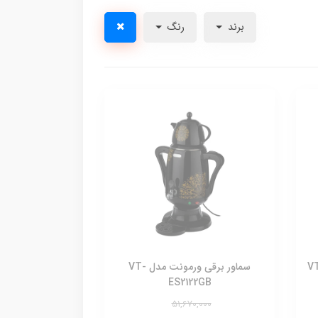
برند
رنگ
ی ورمونت مدل VT-
سماور برقی ورمونت مدل VT-
ES2122GB
51,670,000