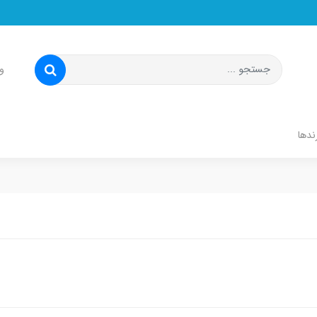
و
ندها