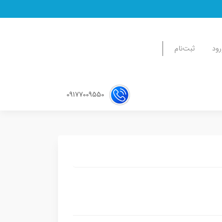
رود
ثبت‌نام
09177009550