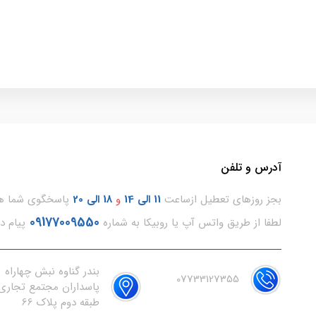
آدرس و تلفن
بجز روزهای تعطیل ازساعت
11
الی 14
و
18 الی 20
پاسخگوی شما هس
09177009550
لطفا از طریق واتس آپ یا روبیکا به شماره
پیام د
بندر گناوه نبش چهاراه
07733127355
پاسداران مجتمع تجاری 
طبقه دوم پلاک 66