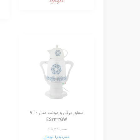
ناموجود
سماور برقی ورمونت مدل VT-
ES2123GW
45,520,000
1,080,000 تومان