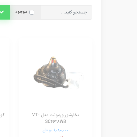
موجود
بخارشور ورمونت مدل VT-
SC4628WB
1,080,000 تومان