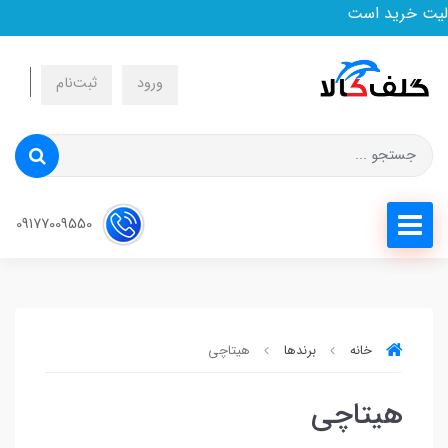
لیت خرید است
ورود
ثبت‌نام
09177009550
خانه
برندها
هیتاچی
هیتاچی