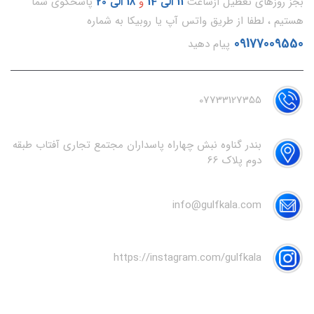
بجز روزهای تعطیل ازساعت
11
الی 14
و
18 الی 20
پاسخگوی شما
هستیم ، لطفا از طریق واتس آپ یا روبیکا به شماره
09177009550
پیام دهید
07733127355
بندر گناوه نبش چهاراه پاسداران مجتمع تجاری آفتاب طبقه
دوم پلاک 66
info@gulfkala.com
https://instagram.com/gulfkala