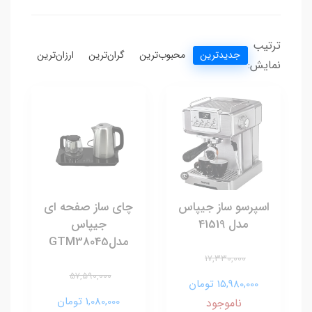
ترتیب
جدیدترین
محبوب‌ترین
گران‌ترین
ارزان‌ترین
نمایش:
اسپرسو ساز جیپاس
چای ساز صفحه ای
مدل 41519
جیپاس
مدلGTM38045
17,330,000
57,590,000
15,980,000 تومان
1,080,000 تومان
ناموجود