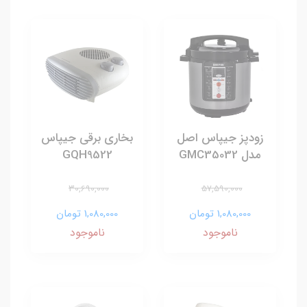
زودپز جیپاس اصل
بخاری برقی جیپاس
مدل GMC35032
GQH9522
30,690,000
57,590,000
1,080,000 تومان
1,080,000 تومان
ناموجود
ناموجود