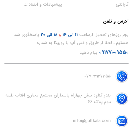
گارانتی
پیشنهادات و انتقادات
آدرس و تلفن
بجز روزهای تعطیل ازساعت
11
الی 14
و
18 الی 20
پاسخگوی شما
هستیم ، لطفا از طریق واتس آپ یا روبیکا به شماره
09177009550
پیام دهید
07733127355
بندر گناوه نبش چهاراه پاسداران مجتمع تجاری آفتاب طبقه
دوم پلاک 66
info@gulfkala.com