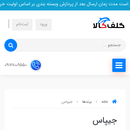
ت.مدت زمان ارسال بعد از پردازش وبسته بندی بر اساس اولیت خرید
ورود
ثبت‌نام
09177009550
خانه
برندها
جیپاس
جیپاس