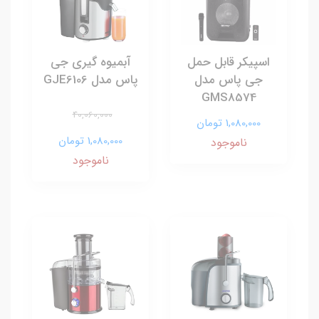
اسپیکر قابل حمل
آبمیوه گیری جی
جی پاس مدل
پاس مدل GJE6106
GMS8574
40,060,000
1,080,000 تومان
1,080,000 تومان
ناموجود
ناموجود