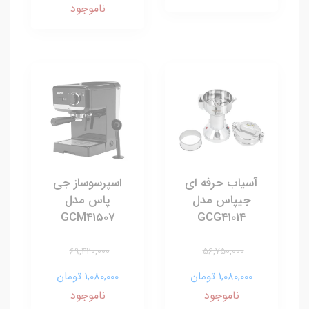
ناموجود
آسیاب حرفه ای
اسپرسوساز جی
جیپاس مدل
پاس مدل
GCM41507
GCG41014
69,420,000
56,750,000
1,080,000 تومان
1,080,000 تومان
ناموجود
ناموجود