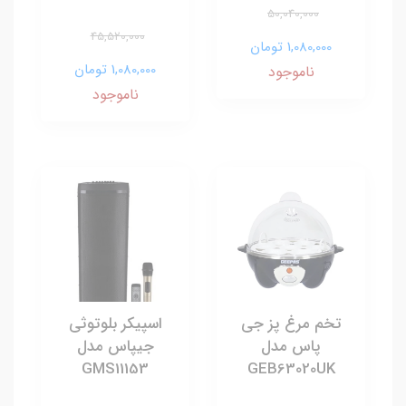
50,040,000
45,520,000
1,080,000 تومان
1,080,000 تومان
ناموجود
ناموجود
تخم مرغ پز جی
اسپیکر بلوتوثی
پاس مدل
جیپاس مدل
GMS11153
GEB63020UK