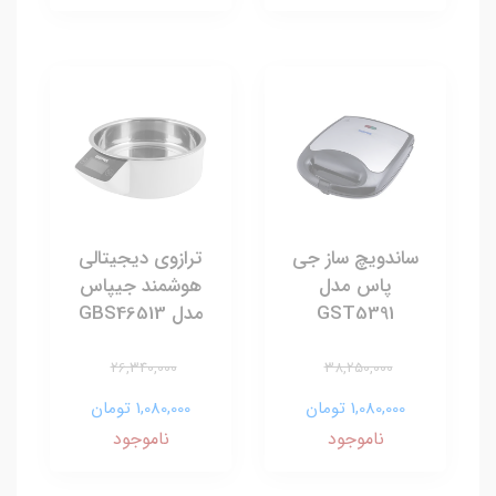
ساندویچ ساز جی
ترازوی دیجیتالی
پاس مدل
هوشمند جیپاس
GST5391
مدل GBS46513
26,340,000
38,250,000
1,080,000 تومان
1,080,000 تومان
ناموجود
ناموجود