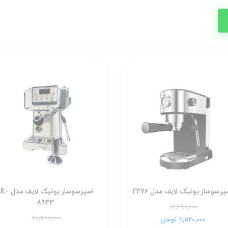
پرسوساز یونیک لایف مدل 2376
اسپرسوساز یونیک لایف 
8933
14,690,000
20,500,000
11,520,000 تومان