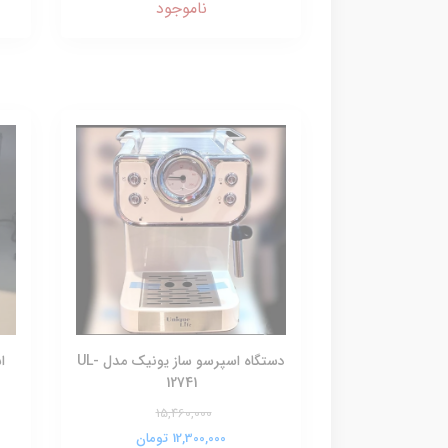
ناموجود
دستگاه اسپرسو ساز یونیک مدل UL-
ا
12741
15,460,000
12,300,000 تومان