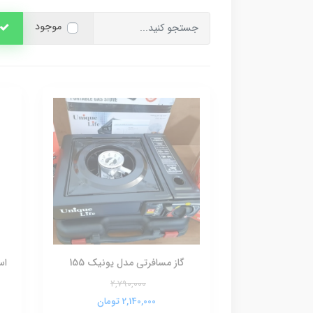
موجود
گاز مسافرتی مدل یونیک 155
اس
2,790,000
2,140,000 تومان