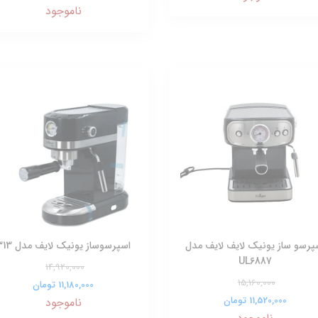
ناموجود
پرسو ساز یونیک لایف لایف مدل
اسپرسوساز یونیک لایف مدل 313
UL6887
14,920,000
15,160,000
11,180,000 تومان
11,520,000 تومان
ناموجود