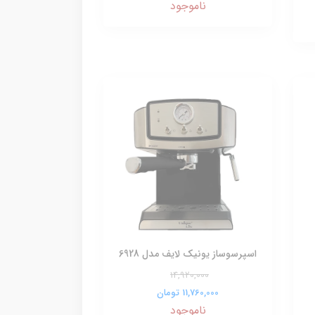
ناموجود
اسپرسوساز یونیک لایف مدل 6928
14,920,000
11,760,000 تومان
ناموجود