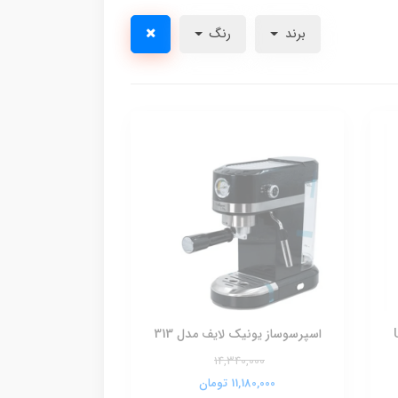
برند
رنگ
مدل UL-
اسپرسوساز یونیک لایف مدل 313
14,340,000
11,180,000 تومان