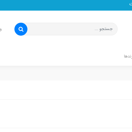
و
ندها