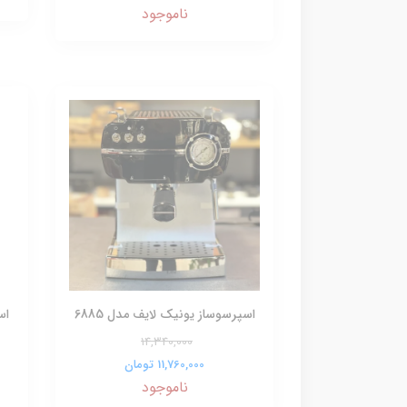
ناموجود
اسپرسوساز یونیک لایف مدل 6885
اس
14,340,000
11,760,000 تومان
ناموجود