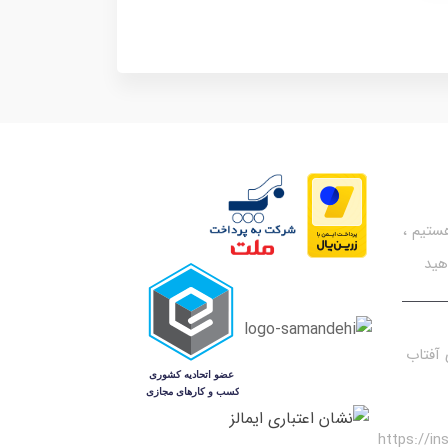
تیم ،
هید
آفتاب
https://i