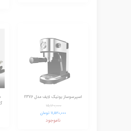
اسپرسوساز یونیک لایف مدل 2376
گر
15,160,000
11,520,000 تومان
ناموجود