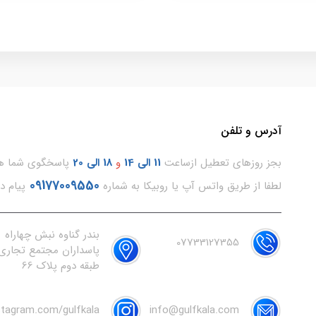
آدرس و تلفن
بجز روزهای تعطیل ازساعت
11
الی 14
و
18 الی 20
پاسخگوی شما هس
09177009550
لطفا از طریق واتس آپ یا روبیکا به شماره
پیام د
بندر گناوه نبش چهاراه
07733127355
پاسداران مجتمع تجاری 
طبقه دوم پلاک 66
nstagram.com/gulfkala
info@gulfkala.com