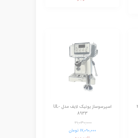
اسپرسوساز یونیک لایف مدل UL-
8933
21,030,000
17,090,000 تومان