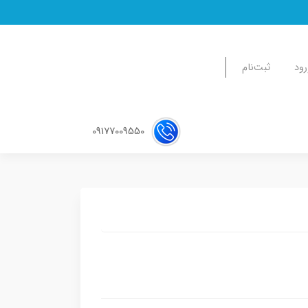
رود
ثبت‌نام
09177009550