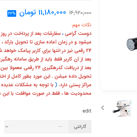
11,180,000
تومان
14,920,000
26%
نکات مهم:
دوست گرامی
،
سفارشات بعد از پرداخت در روز
میشود و در زمان آماده سازی تا تحویل بارکد ،
24 رقمی نیز در انتها برای کاربر پیامک خواهد شد
تحویل داده میشن . این مورد بطور کامل از ا
مراکز پستی دارد.
(
با توجه به مشکلات عدیده 
محدودیت ها ، فقط در صورت موافقت با این م
edit
گارانتی