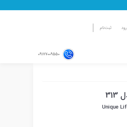
رود
ثبت‌نام
09177009550
31
Unique Li