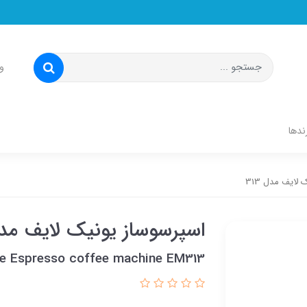
و
ندها
لایف مدل 313
اسپرسوساز یونیک لایف مدل 3
fe Espresso coffee machine EM313