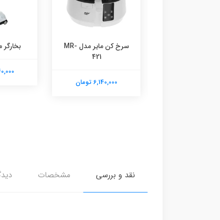
بخارشوی مایر مدل MR-
سرخ کن مایر مدل MR-
بخارگر ما
421
7790
6,140,000
6,140,00 تومان
6,140,000 تومان
نقد و بررسی
مشخصات
دیدگ