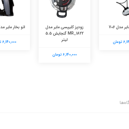
یر مدل 706
زودپز کلیپسی مایر مدل
اتو بخار مایر مدل 1051
MR_1822 گنجایش ۵.۵
لیتر
 تومان
6,140,000 تومان
6,140,000 تومان
اه‌ها