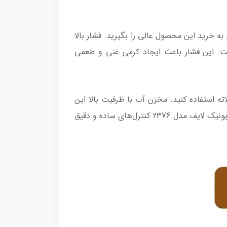
2 می‌پردازیم تا به شما کمک کنیم تصمیم به خرید این محصول عالی را بگیرید. فشار بالا
یی استخراج کامل طعم قهوه را داراست. این فشار باعث ایجاد کرمی غنی و طعمی
اته استفاده کنید. مخزن آب با ظرفیت بالا این
اسپرسوساز به شما امکان می‌دهد تعداد زیادی فنجان قهوه بسازید بدون نیاز به پر کردن مکرر مخزن آب. اسپرسوساز یونیک لایف مدل 2376 کنترل‌های ساده و دقیق