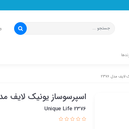
و
ندها
ایف مدل 2376
اسپرسوساز یونیک لایف مدل 76
Unique Life 2376