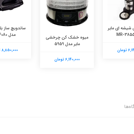
ساندویچ ساز بلک اند دکر
اسپرسوساز دلو
مدل TS4080
BCO320 
ک کن چرخشی
است )
ل 5959
8,850,000 تومان
3,750,000 تومان
 تومان
اه‌ها