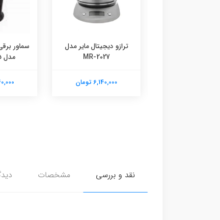
و دیجیتال مایر مدل
سماور برقی شیشه ای مایر
MR-2027
مدل MR-3855
میوه خش
مایر مد
6,140,00 تومان
6,140,000 تومان
6,140,000
نقد و بررسی
مشخصات
دیدگ