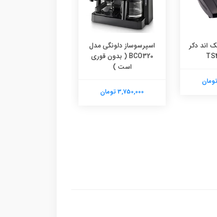
همزن کنوود مدل HM430
8,290,000 تومان
نگی مدل
همزن کنوود مدل HM330
( بدون قوری
7,960,000 تومان