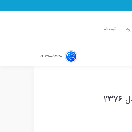
رود
ثبت‌نام
09177009550
23