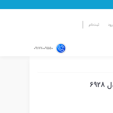
رود
ثبت‌نام
09177009550
69