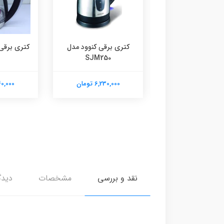
 برقی کنوود مدل
کتری برقی کنوود مدل
SJM250
SJM280
6,230,00 تومان
6,230,000 تومان
6,140,000
نقد و بررسی
مشخصات
دیدگ