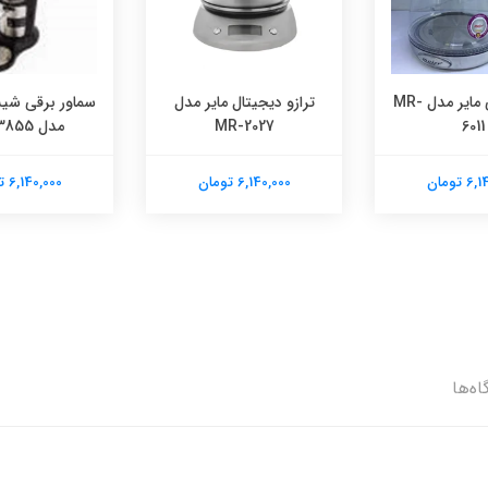
کتری برقی مایر مدل MR-
ترازو دیجیتال مایر مدل
سماور برقی شیش
6011
MR-2027
مدل MR-3855
 تومان
6,140,000 تومان
6,140,000 تومان
اه‌ها