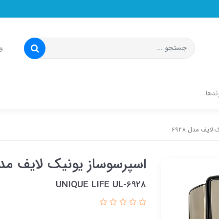
و
ندها
ایف مدل 6928
اسپرسوساز یونیک لایف مدل 28
UNIQUE LIFE UL-6928