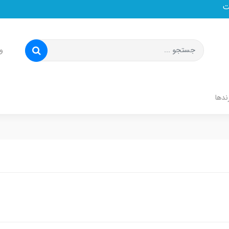
و
ندها