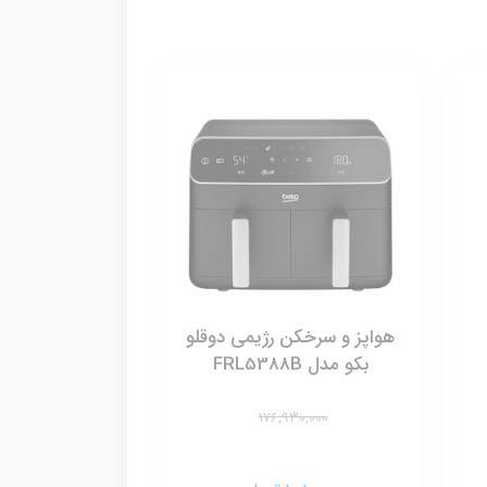
هواپز و سرخکن رژیمی دوقلو
بکو مدل FRL5388B
176,930,000