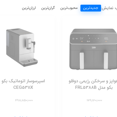
 نمایش:
جدیدترین
محبوب‌ترین
گران‌ترین
ارزان‌ترین
واپز و سرخکن رژیمی دوقلو
اسپرسوساز اتوماتیک بکو
بکو مدل FRL5388B
CEG5311X
298,850,000
179,160,000