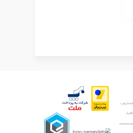
تیم ،
هید