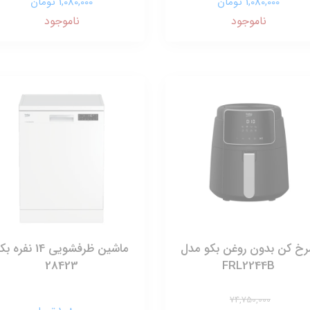
1,080,000 تومان
1,080,000 تومان
ناموجود
ناموجود
خ کن بدون روغن بکو مدل
ماشین ظرفشویی 14 نفره 
28423
FRL2244B
74,750,000