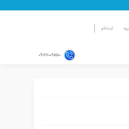
رود
ثبت‌نام
09177009550