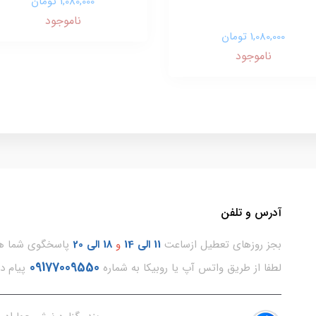
1,080,000 تومان
ناموجود
1,080,000 تومان
ناموجود
آدرس و تلفن
بجز روزهای تعطیل ازساعت
11
الی 14
و
18 الی 20
پاسخگوی شما هس
09177009550
لطفا از طریق واتس آپ یا روبیکا به شماره
پیام د