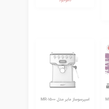
ناموجود
ه مایر مدل MR-
اسپرسوساز مایر مدل MR-1500