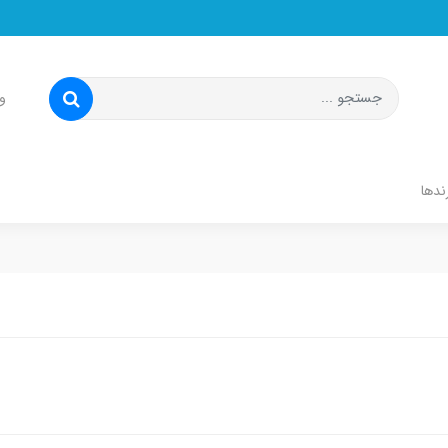
و
ندها