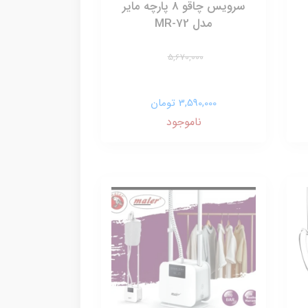
سرویس چاقو 8 پارچه مایر
مدل MR-72
5,670,000
3,590,000 تومان
ناموجود