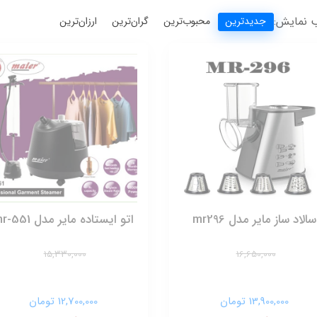
 نمایش:
جدیدترین
محبوب‌ترین
گران‌ترین
ارزان‌ترین
سالاد ساز مایر مدل mr296
اتو ایستاده مایر مدل mr-551
15,330,000
16,650,000
13,900,000 تومان
12,700,000 تومان