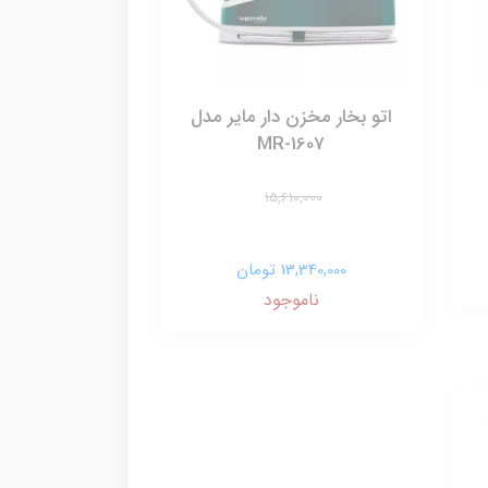
اتو بخار مخزن دار مایر مدل
MR-1607
15,610,000
13,340,000 تومان
ناموجود