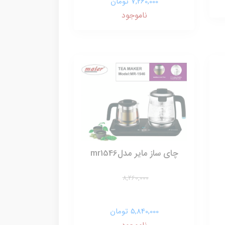
7,260,000 تومان
ناموجود
چای ساز مایر مدلmr1546
8,260,000
5,840,000 تومان