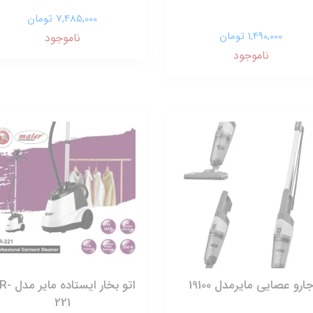
7,485,000 تومان
1,490,000 تومان
ناموجود
ناموجود
ارو عصایی مایرمدل 19100
اتو بخار ایستاد
221