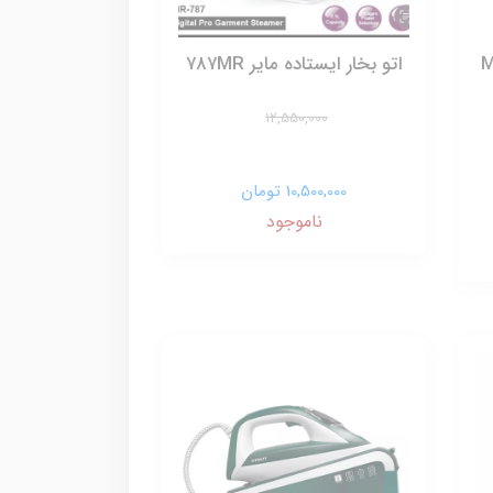
 برقی مایر MR
اتو بخار ایستاده مایر ۷۸۷MR
12,550,000
10,500,000 تومان
ناموجود