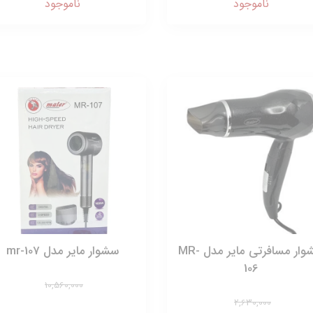
ناموجود
ناموجود
سشوار مسافرتی مایر مدل MR-
سشوار مایر مدل mr-107
106
10,560,000
2,630,000