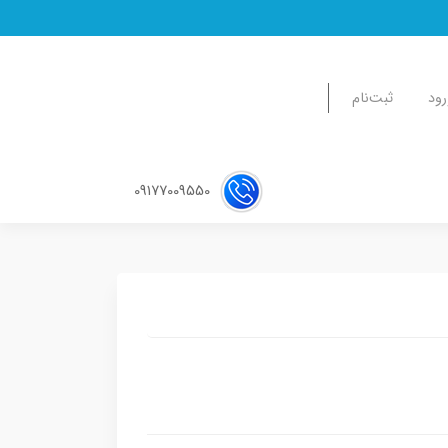
رود
ثبت‌نام
09177009550