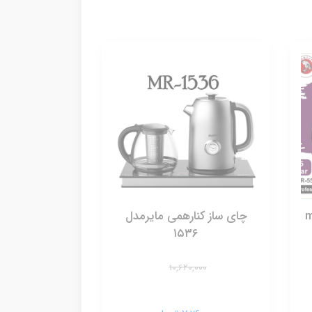
چای ساز کنارهمی مایرمدل
۱۵۳۶
10,620,000