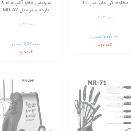
مخلوط کن مایر مدل ۱۲۱
سرویس چاقو آشپزخانه 8
پارچه مایر مدل MR-57
9,230,000
8,840,000
7,220,000 تومان
6,470,000 تومان
ناموجود
ناموجود