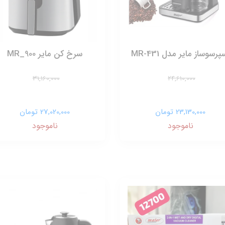
پرسوساز مایر مدل MR-431
سرخ کن مایر MR_900
31,160,000
24,610,000
23,130,000 تومان
27,020,000 تومان
ناموجود
ناموجود