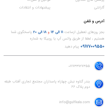
گارانتی
پیشنهادات و انتقادات
آدرس و تلفن
بجز روزهای تعطیل ازساعت
11
الی 14
و
18 الی 20
پاسخگوی شما
هستیم ، لطفا از طریق واتس آپ یا روبیکا به شماره
09177009550
پیام دهید
07733127355
بندر گناوه نبش چهاراه پاسداران مجتمع تجاری آفتاب طبقه
دوم پلاک 66
info@gulfkala.com