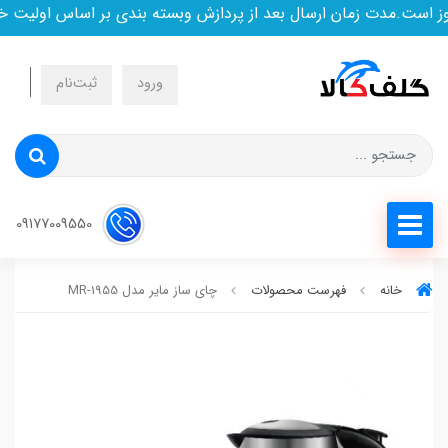
ست.مدت زمان ارسال بعد از پردازش وبسته بندی بر اساس اولیت خری
ورود
ثبت‌نام
09177009550
خانه
فهرست محصولات
چای ساز مایر مدل MR-1955