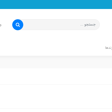
و
ندها