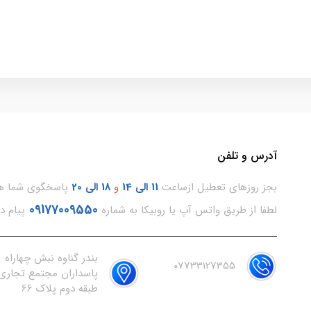
آدرس و تلفن
بجز روزهای تعطیل ازساعت
11
الی 14
و
18 الی 20
پاسخگوی شما هس
09177009550
لطفا از طریق واتس آپ یا روبیکا به شماره
پیام د
بندر گناوه نبش چهاراه
07733127355
پاسداران مجتمع تجاری 
طبقه دوم پلاک 66