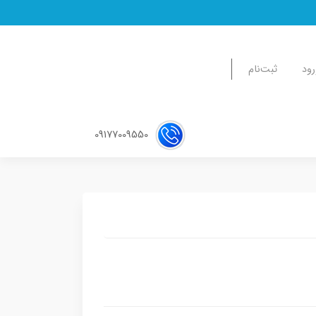
رود
ثبت‌نام
09177009550