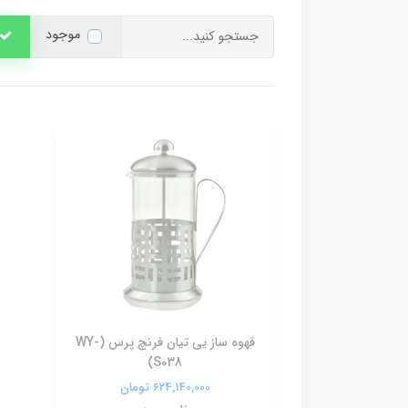
موجود
قهوه ساز یی تیان فرنچ پرس (WY-
S038)
624,140,000 تومان