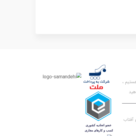
تیم ،
هید
آفتاب