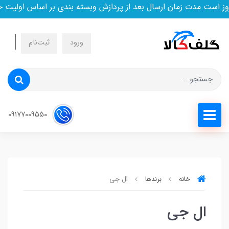
 است.مدت زمان ارسال بعد از پردازش وبسته بندی بر اساس اولیت خر
ورود
ثبت‌نام
09177009550
خانه
برندها
ال جی
ال جی