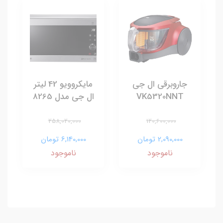
جاروبرقی ال جی
مایکروویو 42 لیتر
VK5320NNT
ال جی مدل 8265
258,020,000
120,600,000
2,090,000 تومان
6,140,000 تومان
ناموجود
ناموجود