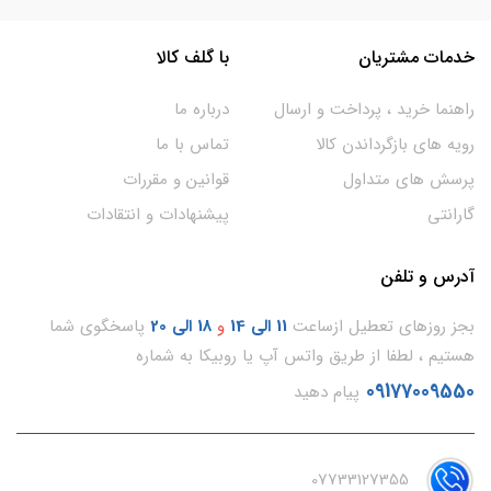
خدمات مشتریان
با گلف کالا
راهنما خرید ، پرداخت و ارسال
درباره ما
رویه های بازگرداندن کالا
تماس با ما
پرسش های متداول
قوانین و مقررات
گارانتی
پیشنهادات و انتقادات
آدرس و تلفن
بجز روزهای تعطیل ازساعت
11
الی 14
و
18 الی 20
پاسخگوی شما
هستیم ، لطفا از طریق واتس آپ یا روبیکا به شماره
09177009550
پیام دهید
07733127355