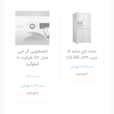
ساید بای ساید 5
لباسشویی ال جی
درب LG GR-J34
مدل G7 ظرفیت 8
کیلوگرم
2,090,000 تومان
ناموجود
13,660,000
2,090,000 تومان
ناموجود