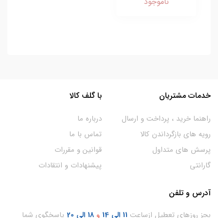
ناموجود
خدمات مشتریان
با گلف کالا
راهنما خرید ، پرداخت و ارسال
درباره ما
رویه های بازگرداندن کالا
تماس با ما
پرسش های متداول
قوانین و مقررات
گارانتی
پیشنهادات و انتقادات
آدرس و تلفن
بجز روزهای تعطیل ازساعت
11
الی 14
و
18 الی 20
پاسخگوی شما