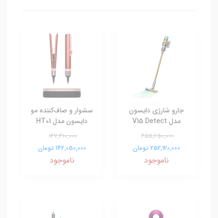
جارو شارژی دایسون
سشوار و صاف‌کننده مو
مدل V15 Detect
دایسون مدل HT01
147,410,000
255,650,000
252,120,000 تومان
142,050,000 تومان
ناموجود
ناموجود