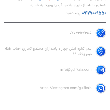
هستیم ، لطفا از طریق واتس آپ یا روبیکا به شماره
09177009550
پیام دهید
07733127355
بندر گناوه نبش چهاراه پاسداران مجتمع تجاری آفتاب طبقه
دوم پلاک 66
info@gulfkala.com
https://instagram.com/gulfkala