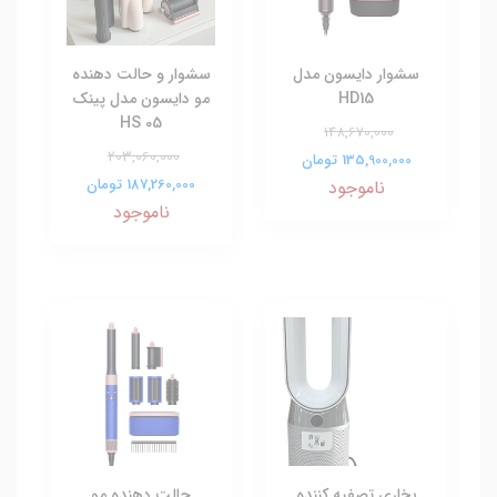
سشوار دایسون مدل
سشوار و حالت دهنده
HD15
مو دایسون مدل پینک
HS 05
148,670,000
203,060,000
135,900,000 تومان
187,260,000 تومان
ناموجود
ناموجود
بخاری تصفیه کننده
حالت دهنده مو