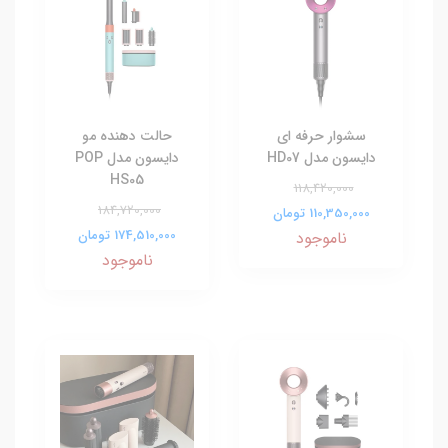
سشوار حرفه ای
حالت دهنده مو
دایسون مدل HD07
دایسون مدل POP
HS05
118,420,000
184,720,000
110,350,000 تومان
174,510,000 تومان
ناموجود
ناموجود