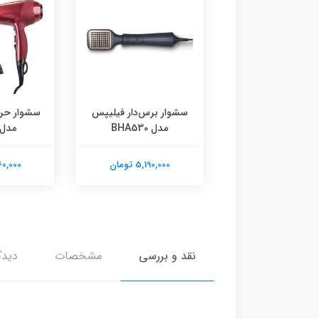
سشوار برس‌دار فیلیپس
سشوار حرف
ر و صاف‌کننده مو
مدل BHA530
مدل C9096
سون مدل HT01
5,190,000 تومان
4,260,000
142,050, تومان
نقد و بررسی
مشخصات
دیدگ