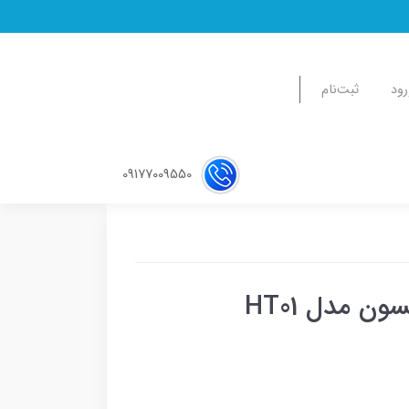
رود
ثبت‌نام
09177009550
ن مدل HT01