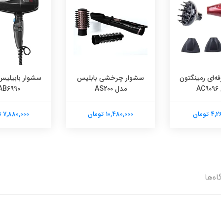
ه‌ای رمینگتون
سشوار چرخشی بابلیس
سشوار بابیلیس
A
مدل AS200
AB6990
 تومان
10,480,000 تومان
7,880,000 تومان
اه‌ها