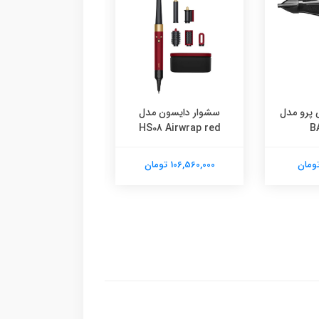
 پرو مدل
سشوار دایسون مدل
سش
9000
HS08 Airwrap red
B
106,560,000 تومان
8,940,000 تومان