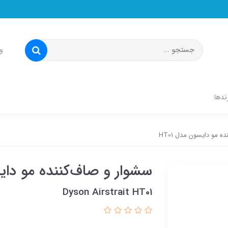
و
ندها
ه مو دایسون مدل HT01
سشوار و صاف‌کننده مو دایسو
Dyson Airstrait HT01