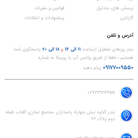
پرسش های متداول
قوانین و مقررات
گارانتی
پیشنهادات و انتقادات
آدرس و تلفن
بجز روزهای تعطیل ازساعت
11
الی 14
و
18 الی 20
پاسخگوی شما
هستیم ، لطفا از طریق واتس آپ یا روبیکا به شماره
09177009550
پیام دهید
07733127355
بندر گناوه نبش چهاراه پاسداران مجتمع تجاری آفتاب طبقه
دوم پلاک 66