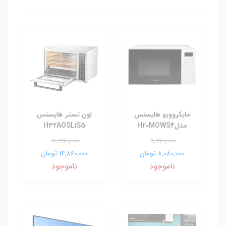
مایکروویو هایسنس
اون تستر هایسنس
مدلH20MOWS4
H32AOSL1S5
16,750,000
9,970,000
8,080,000 تومان
14,860,000 تومان
ناموجود
ناموجود