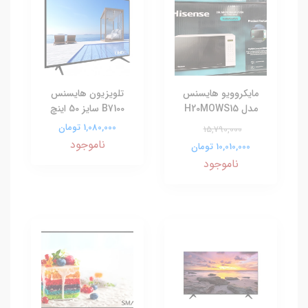
مایکروویو هایسنس
تلویزیون هایسنس
مدل H20MOWS15
B7100 سایز 50 اینچ
1,080,000 تومان
15,790,000
ناموجود
10,010,000 تومان
ناموجود