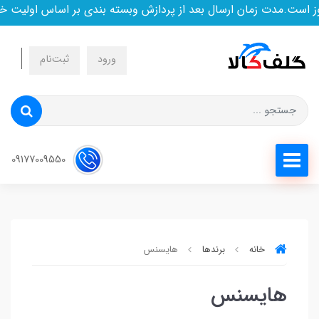
است.مدت زمان ارسال بعد از پردازش وبسته بندی بر اساس اولیت خر
ورود
ثبت‌نام
09177009550
خانه
برندها
هایسنس
هایسنس