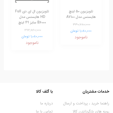
تلویزیون 50 اینچ
تلویزیون ال ای دی Full
هایسنس مدل A7100
HD هایسنس مدل
B6000 سایز 49 اینچ
330,780,000
292,860,000
1,080,000 تومان
1,080,000 تومان
ناموجود
ناموجود
خدمات مشتریان
با گلف کالا
راهنما خرید ، پرداخت و ارسال
درباره ما
رویه های بازگرداندن کالا
تماس با ما