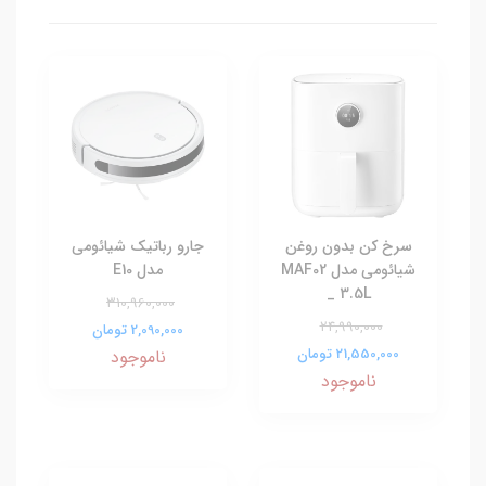
سرخ کن بدون روغن
جارو رباتیک شیائومی
شیائومی مدل MAF02
مدل E10
_ 3.5L
310,960,000
24,990,000
2,090,000 تومان
21,550,000 تومان
ناموجود
ناموجود