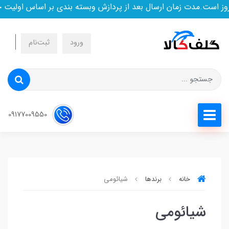
 است.مدت زمان ارسال بعد از پردازش وبسته بندی بر اساس اولیت خ
ورود
ثبت‌نام
09177009550
خانه
برندها
شیائومی
شیائومی