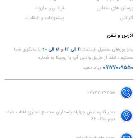
پرسش های متداول
قوانین و مقررات
گارانتی
پیشنهادات و انتقادات
آدرس و تلفن
بجز روزهای تعطیل ازساعت
11
الی 14
و
18 الی 20
پاسخگوی شما
هستیم ، لطفا از طریق واتس آپ یا روبیکا به شماره
09177009550
پیام دهید
07733127355
بندر گناوه نبش چهاراه پاسداران مجتمع تجاری آفتاب طبقه
دوم پلاک 66